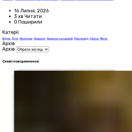
16 Липня, 2026
3 хв Читати
0 Поширили
Катерії
Відео
Діти
Молитва
Новини
Новини з єпархій
Проповіді
Свята
Фото
Архів
Архів
Схожі повідомлення