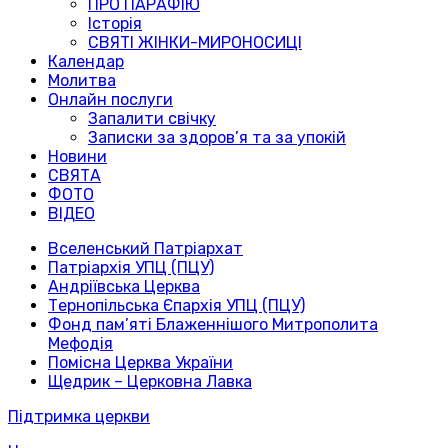
ПРО ПАРАФІЮ
Історія
СВЯТІ ЖІНКИ-МИРОНОСИЦІ
Календар
Молитва
Онлайн послуги
Запалити свічку
Записки за здоров’я та за упокій
Новини
СВЯТА
ФОТО
ВІДЕО
Вселенський Патріархат
Патріархія УПЦ (ПЦУ)
Андріївська Церква
Тернопільська Єпархія УПЦ (ПЦУ)
Фонд пам’яті Блаженнішого Митрополита
Мефодія
Помісна Церква України
Щедрик – Церковна Лавка
Підтримка церкви