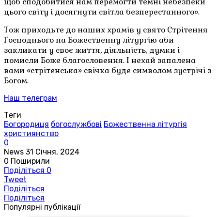
щоб сподобитися нам перемогти темні небезпеки
цього світу і досягнути світла безперестанного».
Тож приходьте до наших храмів у свято Стрітення
Господнього на Божественну літургію аби
закликати у своє життя, діяльність, думки і
помисли Боже благословення. І нехай запалена
вами «стрітенська» свічка буде символом зустрічі з
Богом.
Наш телеграм
Теги
Богородиця
богослужбові
Божественна літургія
християнство
0
News
31 Січня, 2024
0
Поширили
Поділіться
0
Tweet
Поділіться
Поділіться
Популярні публікації