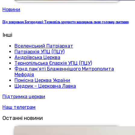
Новини
Під покровом Богородиці: Тернопіль урочисто вшанував свою головну святиню
Інші
Вселенський Патріархат
Патріархія УПЦ (ПЦУ)
Андріївська Церква
Тернопільська Єпархія УПЦ (ПЦУ)
Фонд пам’яті Блаженнішого Митрополита
Мефодія
Помісна Церква України
Щедрик – Церковна Лавка
Підтримка церкви
Наш телеграм
Останні новини