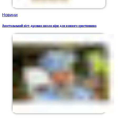
Новини
Апостольський піст: духовна школа віри для кожного християнина