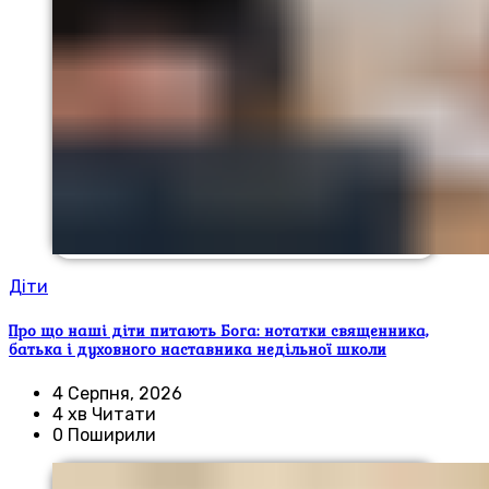
Діти
Про що наші діти питають Бога: нотатки священника,
батька і духовного наставника недільної школи
4 Серпня, 2026
4 хв Читати
0 Поширили