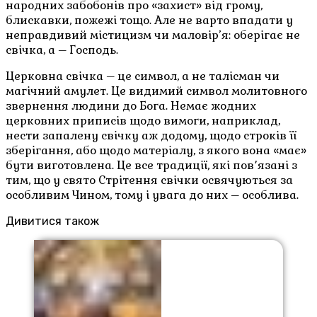
народних забобонів про «захист» від грому,
блискавки, пожежі тощо. Але не варто впадати у
неправдивий містицизм чи маловір’я: оберігає не
свічка, а – Господь.
Церковна свічка – це символ, а не талісман чи
магічний амулет. Це видимий символ молитовного
звернення людини до Бога. Немає жодних
церковних приписів щодо вимоги, наприклад,
нести запалену свічку аж додому, щодо строків її
зберігання, або щодо матеріалу, з якого вона «має»
бути виготовлена. Це все традиції, які пов՚язані з
тим, що у свято Стрітення свічки освячуються за
особливим Чином, тому і увага до них – особлива.
Дивитися також