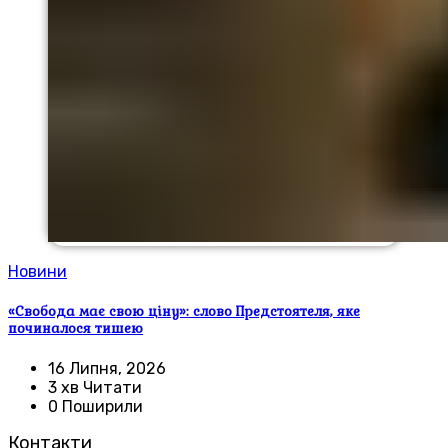
Новини
«Свобода має свою ціну»: слово Предстоятеля, яке
починалося тишею
16 Липня, 2026
3 хв Читати
0 Поширили
Контакти