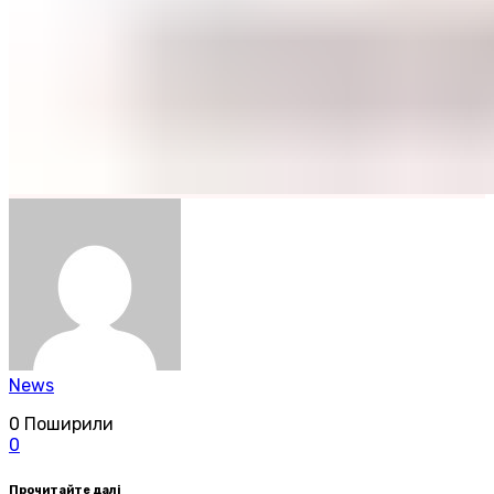
News
0
Поширили
0
Прочитайте далі