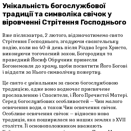
Унікальність богослужбової
традиції та символіка свічок у
віровченні Стрітення Господнього
Вже післязавтра, 2 лютого, відзначатимемо свято
Стрітення Господнього, згадуючи євангельську
подію, коли на 40-й день після Різдва Ісуса Христа,
виконуючи тогочасний закон, Богородиця та
праведний Йосиф Обручник принесли
Богонемовля до храму, щоби посвятити Його Богові
і віддати за Нього символічну пожертву.
Це свято є унікальним за своєю богослужбовою
традицією, адже воно водночас присвячене
прославленню і Спасителя, і Його Пречистої Матері.
Серед богослужбових особливостей – Чин малого
освячення води, а також Чин освячення свічок.
Особливе освячення свічок – відносно нова
традиція, яка поширилася на наших землях з XVII
століття. Її основоположником вважають