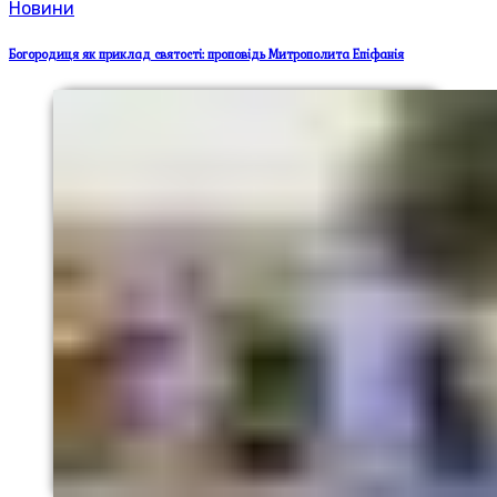
Новини
Богородиця як приклад святості: проповідь Митрополита Епіфанія