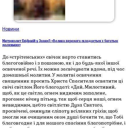
Новини
Митрополит Епіфаній у Зазим’ї: «Велика перемога складається з багатьох
маленьких»
До «стрітенських» свічок варто ставитись
благоговійно і з пошаною, як і до будь-якої іншої
освяченої речі. Їх можна засвічувати вдома, під час
домашньої молитви. У молитві освячення
священник просить Христа Спасителя освятити ці
свічі світлом Його благодаті: «Дай, Милостивий,
щоб, як це світло, огнем видимим запалене,
проганяє нічну пітьму, так щоб серця наші, огнем
невидимим, цебто світлістю Духа Святого,
просвічені, оминули сліпоту всіляких гріхів; щоб
змогли ми очищеним оком душі бачити те, що Тобі
благовгодне і для нашого спасіння благопотрібне, і