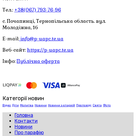
Тел.:
+38(067) 793-76-96
с. Почапинці, Тернопільська область. вул.
Молодіжна, 1б
E-mail:
info@p-uapc.te.ua
Веб-сайт:
https://p-uapc.te.ua
Інфо:
Публічна оферта
Категорії новин
Відео
Діти
Молитва
Новини
Новини з єпархій
Проповіді
Свята
Фото
Головна
Контакти
Новини
Про парафію