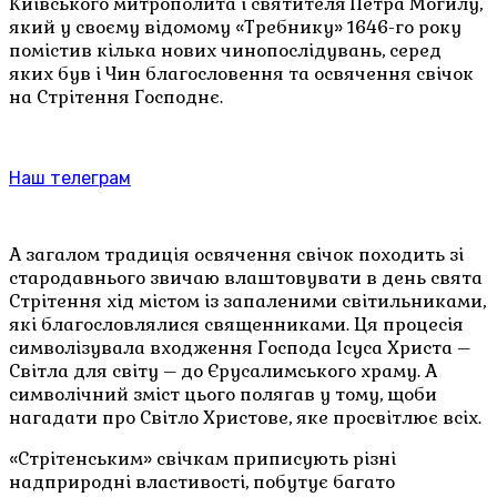
Київського митрополита і святителя Петра Могилу,
який у своєму відомому «Требнику» 1646-го року
помістив кілька нових чинопослідувань, серед
яких був і Чин благословення та освячення свічок
на Стрітення Господнє.
Наш телеграм
А загалом традиція освячення свічок походить зі
стародавнього звичаю влаштовувати в день свята
Стрітення хід містом із запаленими світильниками,
які благословлялися священниками. Ця процесія
символізувала входження Господа Ісуса Христа –
Світла для світу – до Єрусалимського храму. А
символічний зміст цього полягав у тому, щоби
нагадати про Світло Христове, яке просвітлює всіх.
«Стрітенським» свічкам приписують різні
надприродні властивості, побутує багато