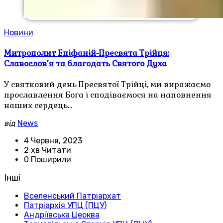
Новини
Митрополит Епіфаній-Пресвята Трійця:
Славослов’я та благодать Святого Духа
У святковий день Пресвятої Трійці, ми виражаємо
прославлення Бога і сподіваємося на наповнення
наших сердець…
від
News
4 Червня, 2023
2 хв Читати
0 Поширили
Інші
Вселенський Патріархат
Патріархія УПЦ (ПЦУ)
Андріївська Церква