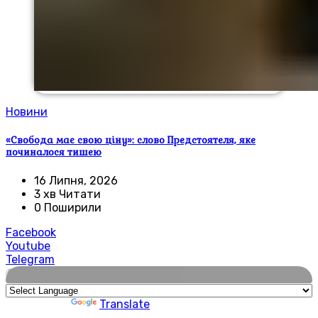
Новини
«Свобода має свою ціну»: слово Предстоятеля, яке
починалося тишею
16 Липня, 2026
3 хв Читати
0 Поширили
Facebook
Youtube
Telegram
🌍
Powered by
Translate