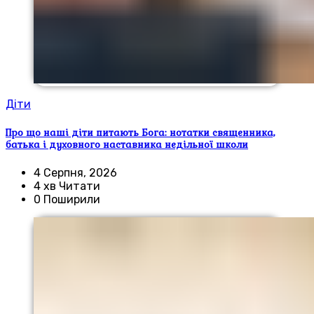
Діти
Про що наші діти питають Бога: нотатки священника,
батька і духовного наставника недільної школи
4 Серпня, 2026
4 хв Читати
0 Поширили