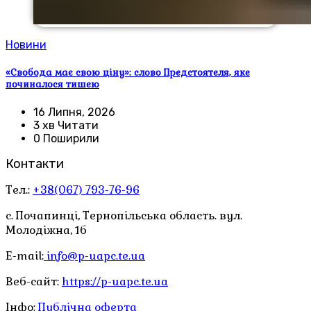
Новини
«Свобода має свою ціну»: слово Предстоятеля, яке
починалося тишею
16 Липня, 2026
3 хв Читати
0 Поширили
Контакти
Тел.:
+38(067) 793-76-96
с. Почапинці, Тернопільська область. вул.
Молодіжна, 1б
E-mail:
info@p-uapc.te.ua
Веб-сайт:
https://p-uapc.te.ua
Інфо:
Публічна оферта