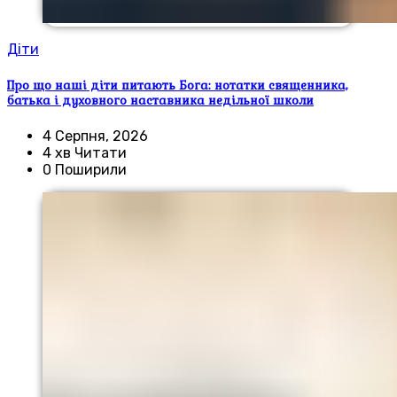
Діти
Про що наші діти питають Бога: нотатки священника,
батька і духовного наставника недільної школи
4 Серпня, 2026
4 хв Читати
0 Поширили