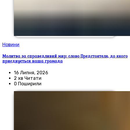
Новини
Молитва за справедливий мир: слово Предстоятеля, до якого
приєднується наша громада
16 Липня, 2026
2 хв Читати
0 Поширили