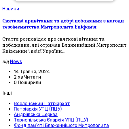
Новини
Святкові привітання та добрі побажання з нагоди
тезоіменитства Митрополита Епіфанія
Стаття розповідає про святкові вітання та
побажання, які отримав Блаженніший Митрополит
Київський і всієї України…
від
News
14 Травня, 2024
2 хв Читати
0 Поширили
Інші
Вселенський Патріархат
Патріархія УПЦ (ПЦУ)
Андріївська Церква
Тернопільська Єпархія УПЦ (ПЦУ)
Фонд пам’яті Блаженнішого Митрополита