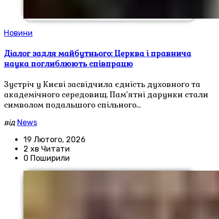
Новини
Діалог задля майбутнього: Церква і правнича
наука поглиблюють співпрацю
Зустріч у Києві засвідчила єдність духовного та
академічного середовищ. Пам’ятні дарунки стали
символом подальшого спільного…
від
News
19 Лютого, 2026
2 хв Читати
0 Поширили