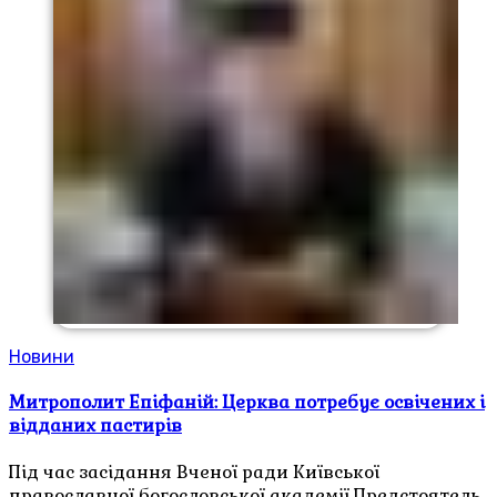
Новини
Митрополит Епіфаній: Церква потребує освічених і
відданих пастирів
Під час засідання Вченої ради Київської
православної богословської академії Предстоятель