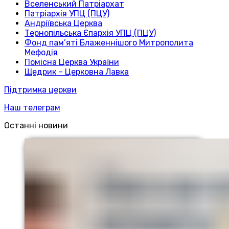
Вселенський Патріархат
Патріархія УПЦ (ПЦУ)
Андріївська Церква
Тернопільська Єпархія УПЦ (ПЦУ)
Фонд пам’яті Блаженнішого Митрополита
Мефодія
Помісна Церква України
Щедрик – Церковна Лавка
Підтримка церкви
Наш телеграм
Останні новини