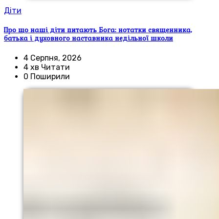
Діти
Про що наші діти питають Бога: нотатки священника,
батька і духовного наставника недільної школи
4 Серпня, 2026
4 хв Читати
0 Поширили