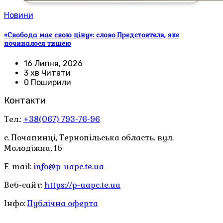
Новини
«Свобода має свою ціну»: слово Предстоятеля, яке
починалося тишею
16 Липня, 2026
3 хв Читати
0 Поширили
Контакти
Тел.:
+38(067) 793-76-96
с. Почапинці, Тернопільська область. вул.
Молодіжна, 1б
E-mail:
info@p-uapc.te.ua
Веб-сайт:
https://p-uapc.te.ua
Інфо:
Публічна оферта