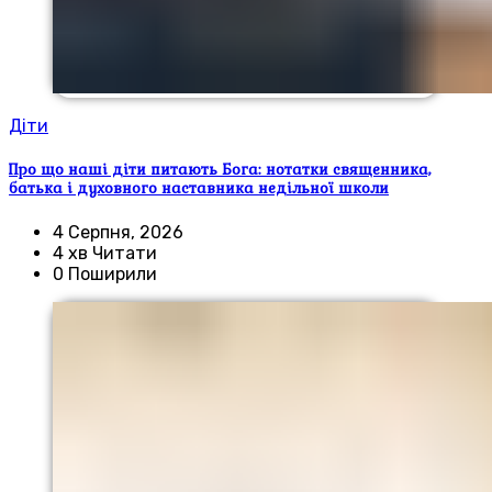
Діти
Про що наші діти питають Бога: нотатки священника,
батька і духовного наставника недільної школи
4 Серпня, 2026
4 хв Читати
0 Поширили