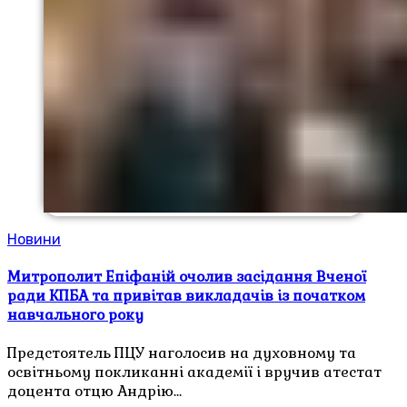
Новини
Митрополит Епіфаній очолив засідання Вченої
ради КПБА та привітав викладачів із початком
навчального року
Предстоятель ПЦУ наголосив на духовному та
освітньому покликанні академії і вручив атестат
доцента отцю Андрію…