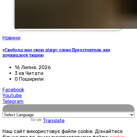
Новини
«Свобода має свою ціну»: слово Предстоятеля, яке
починалося тишею
16 Липня, 2026
3 хв Читати
0 Поширили
Facebook
Youtube
Telegram
🌍
Powered by
Translate
Наш сайт використовує файли cookie. Дізнайтеся