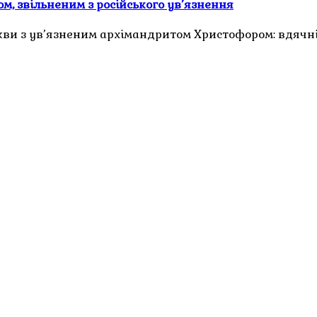
м, звільненим з російського ув’язнення
кви з ув’язненим архімандритом Христофором: вдячн