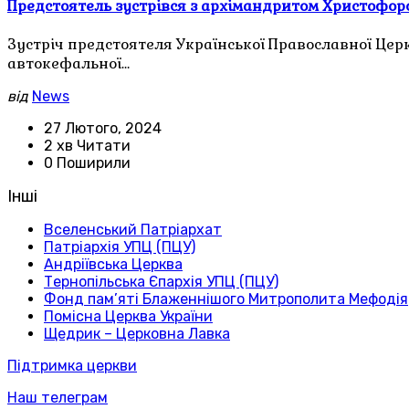
Предстоятель зустрівся з архімандритом Христофоро
Зустріч предстоятеля Української Православної Цер
автокефальної…
від
News
27 Лютого, 2024
2 хв Читати
0 Поширили
Інші
Вселенський Патріархат
Патріархія УПЦ (ПЦУ)
Андріївська Церква
Тернопільська Єпархія УПЦ (ПЦУ)
Фонд пам’яті Блаженнішого Митрополита Мефодія
Помісна Церква України
Щедрик – Церковна Лавка
Підтримка церкви
Наш телеграм