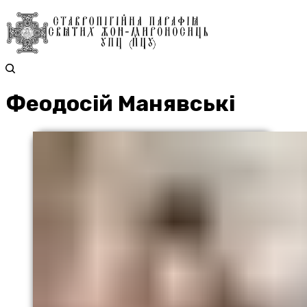
Феодосій Манявські