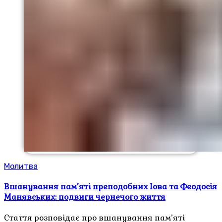
Молитва
Вшанування пам’яті преподобних Іова та Феодосія
Манявських: подвиги чернечого життя
Стаття розповідає про вшанування пам’яті