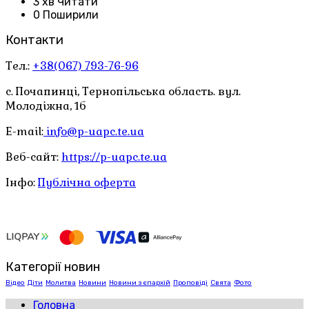
3 хв Читати
0 Поширили
Контакти
Тел.:
+38(067) 793-76-96
с. Почапинці, Тернопільська область. вул.
Молодіжна, 1б
E-mail:
info@p-uapc.te.ua
Веб-сайт:
https://p-uapc.te.ua
Інфо:
Публічна оферта
Категорії новин
Відео
Діти
Молитва
Новини
Новини з єпархій
Проповіді
Свята
Фото
Головна