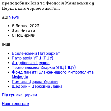
преподобних Іова та Феодосія Манявських у
Церкві, їхнє чернече життя…
від
News
8 Липня, 2023
3 хв Читати
0 Поширили
Інші
Вселенський Патріархат
Патріархія УПЦ (ПЦУ)
Андріївська Церква
Тернопільська Єпархія УПЦ (ПЦУ)
Фонд пам’яті Блаженнішого Митрополита
Мефодія
Помісна Церква України
Щедрик – Церковна Лавка
Підтримка церкви
Наш телеграм