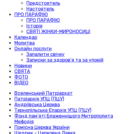
Предстоятель
Настоятель
ПРО ПАРАФІЮ
ПРО ПАРАФІЮ
Історія
СВЯТІ ЖІНКИ-МИРОНОСИЦІ
Календар
Молитва
Онлайн послуги
Запалити свічку
Записки за здоров’я та за упокій
Новини
СВЯТА
ФОТО
ВІДЕО
Вселенський Патріархат
Патріархія УПЦ (ПЦУ)
Андріївська Церква
Тернопільська Єпархія УПЦ (ПЦУ)
Фонд пам’яті Блаженнішого Митрополита
Мефодія
Помісна Церква України
Щедрик – Церковна Лавка