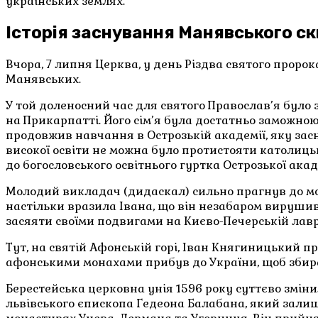
українських землях.
Історія заснування Манявського ск
Вчора, 7 липня Церква, у день Різдва святого проро
Манявських.
У той доленосний час для святого Православ’я було
на Прикарпатті. Його сім’я була достатньо заможною.
продовжив навчання в Острозькій академії, яку зас
високої освіти не можна було протистояти католицьк
до богословського освітнього гуртка Острозької акад
Молодий викладач (дидаскал) сильно прагнув до мона
настільки вразила Івана, що він незабаром вирушив
засяяти своїми подвигами на Києво-Печерській лавр
Тут, на святій Афонській горі, Іван Княгиницький при
афонськими монахами прибув до України, щоб збира
Берестейська церковна унія 1596 року суттєво змі
львівського єпископа Гедеона Балабана, який залиш