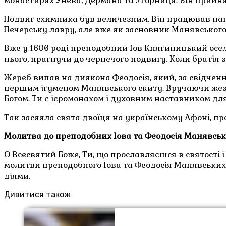
монастирях Унева, Дермана та Угорниця. Він прийняв
Подвиг схимника був величезним. Він працював напол
Печерську лавру, але вже як засновник Манявськог
Вже у 1606 році преподобний Іов Княгиницький осе
нього, прагнучи до чернечого подвигу. Коли братія з
Жереб випав на диякона Феодосія, який, за свідчен
першим ігуменом Манявського скиту. Вручаючи жезл 
Богом. Ти є ієромонахом і духовним наставником для 
Так засяяла свята двоїця на українському Афоні, пр
Молитва до преподобних Іова та Феодосія Манявськ
О Всесвятий Боже, Ти, що прославляєшся в святості і
молитви преподобного Іова та Феодосія Манявських.
діями.
Дивитися також