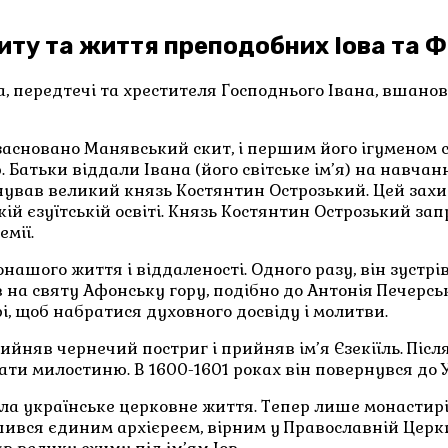
иту та життя преподобних Іова та 
ка, передтечі та хрестителя Господнього Івана, вшано
 засновано Манявський скит, і першим його ігуменом 
 Батьки віддали Івана (його світське ім’я) на навчанн
нував великий князь Костянтин Острозький. Цей захис
ій єзуїтській освіті. Князь Костянтин Острозький за
емії.
шого життя і віддаленості. Одного разу, він зустрівс
 на святу Афонську гору, подібно до Антонія Печерсь
і, щоб набратися духовного досвіду і молитви.
йняв чернечий постриг і прийняв ім’я Єзекіїль. Після 
ти милостиню. В 1600-1601 роках він повернувся до 
нила українське церковне життя. Тепер лише монасти
ився єдиним архієреєм, вірним у Православній Церк