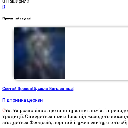
0
Поширили
0
Прочитайте далі
Святий Прокопій, моли Бога за нас!
Підтримка церкви
Стаття розповідає про вшанування пам’яті преподобних Іова та Феодосія Манявських у Церкві, їхнє чернече життя та внесок у розвиток православної
традиції. Описується шлях Іова від молодого виклад
згадується Феодосій, перший ігумен скиту, якого об