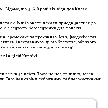
Відомо, що у 1619 році він відвідав Києво-
арпатами. Інші монахи почали приєднуватися до
то міг служити богослужіння для монахів.
 в ієромонаха за проханням Іова, Феодосій став
стирем і наставником цього братства, обраного
ти тобі наскільки зможу, доки живу”.
 і в цілій Україні.
ли велику милість Твою на нас, грішних, через
ли Твоє ім’я своїми побожними та благочестивими