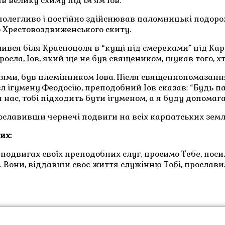
 велику схиму під ім’ям Іов.
егливо і постійно здійснював паломницькі подорожі. 
о Хрестовоздвиженського скиту.
лився біля Краснополя в “кущі під смереками” під К
росла, Іов, який ще не був священиком, шукав того, х
нями, був племінником Іова. Після священнопомазання
ігумену Феодосію, преподобний Іов сказав: “Будь па
нас, тобі підходить бути ігуменом, а я буду допомага
ославивши чернечі подвиги на всіх карпатських землях
их:
 подвигах своїх преподобних слуг, просимо Тебе, поси
 Вони, віддавши своє життя служінню Тобі, прослави