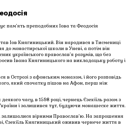
Феодосія
вує пам’ять преподобних Іова та Феодосія
став Іов Княгиницький. Він народився в Тисмениці
я до монастирської школи в Уневі, а потім він
ник українського православ’я розумів, що без
просив Івана Княгиницького на викладацьку роботу і
я в Острозі з афонським монахом, і його розповідь
кого, який спочатку пішов на Афон, перш ніж
деякого часу, в 1598 році, чернець Єзекіїль разом з
України і залишився тут, будуючи монашеске життя.
рі залишалися вірними Православ’ю. На запрошення
ві, Єзекіїль Княгиницький оживив чернече життя в