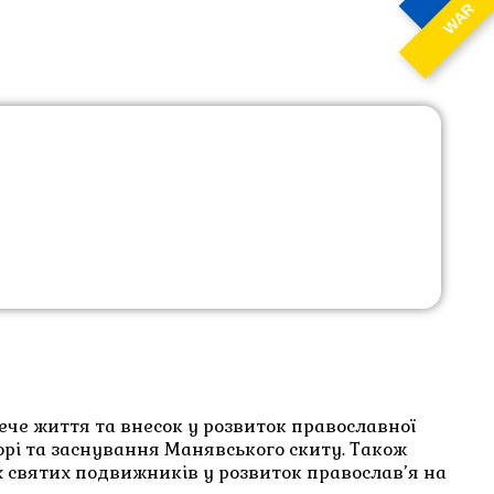
WAR
орі та заснування Манявського скиту. Також
их святих подвижників у розвиток православ’я на