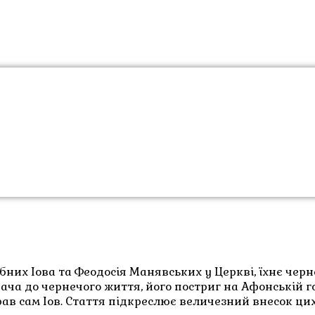
ача до чернечого життя, його постриг на Афонській г
рав сам Іов. Стаття підкреслює величезний внесок ц