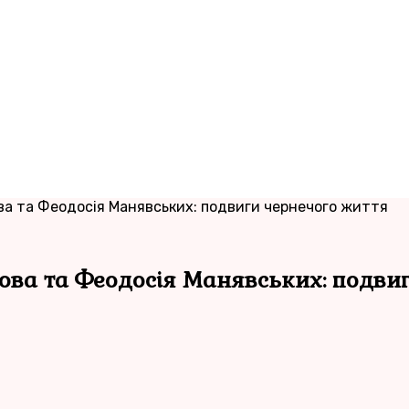
ва та Феодосія Манявських: подвиги чернечого життя
ова та Феодосія Манявських: подвиг