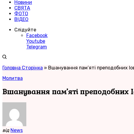
Новини
СВЯТА
ФОТО
ВІДЕО
Слідуйте
Facebook
Youtube
Telegram
Головна Сторінка
»
Вшанування пам’яті преподобних Іо
Молитва
Вшанування пам’яті преподобних І
від
News