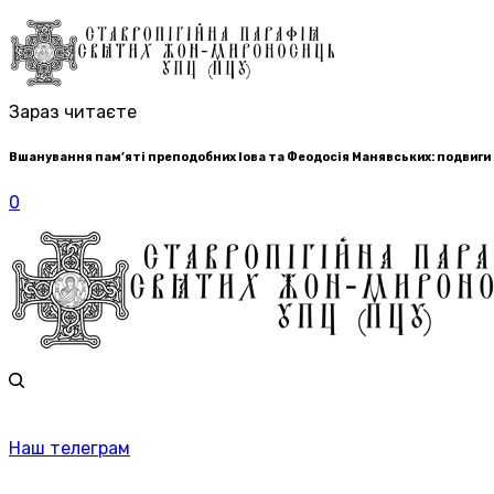
Зараз читаєте
Вшанування пам’яті преподобних Іова та Феодосія Манявських: подвиги
0
Наш телеграм