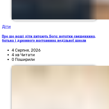
Діти
Про що наші діти питають Бога: нотатки священника,
батька і духовного наставника недільної школи
4 Серпня, 2026
4 хв Читати
0 Поширили