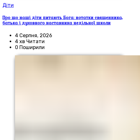
Діти
Про що наші діти питають Бога: нотатки священника,
батька і духовного наставника недільної школи
4 Серпня, 2026
4 хв Читати
0 Поширили