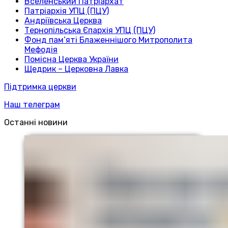
Вселенський Патріархат
Патріархія УПЦ (ПЦУ)
Андріївська Церква
Тернопільська Єпархія УПЦ (ПЦУ)
Фонд пам’яті Блаженнішого Митрополита
Мефодія
Помісна Церква України
Щедрик – Церковна Лавка
Підтримка церкви
Наш телеграм
Останні новини