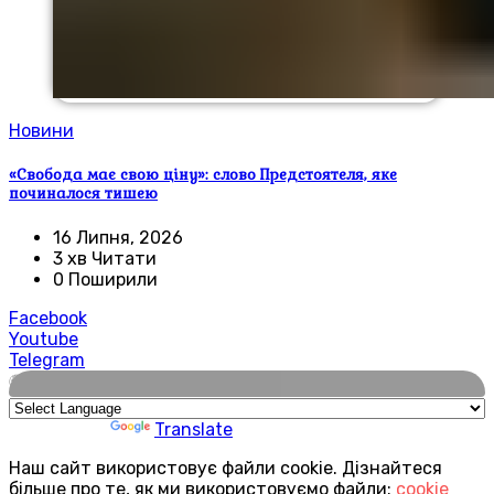
Новини
«Свобода має свою ціну»: слово Предстоятеля, яке
починалося тишею
16 Липня, 2026
3 хв Читати
0 Поширили
Facebook
Youtube
Telegram
🌍
Powered by
Translate
Наш сайт використовує файли cookie. Дізнайтеся
більше про те, як ми використовуємо файли:
cookie