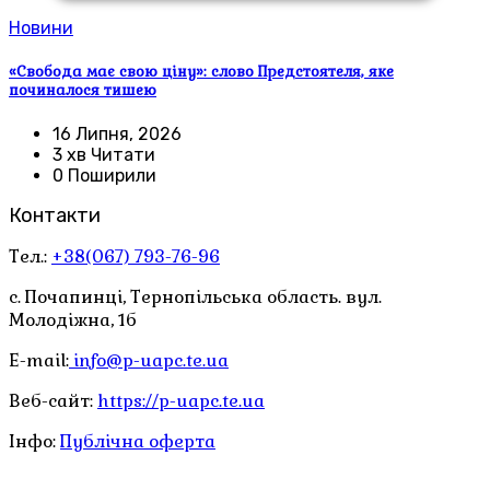
Новини
«Свобода має свою ціну»: слово Предстоятеля, яке
починалося тишею
16 Липня, 2026
3 хв Читати
0 Поширили
Контакти
Тел.:
+38(067) 793-76-96
с. Почапинці, Тернопільська область. вул.
Молодіжна, 1б
E-mail:
info@p-uapc.te.ua
Веб-сайт:
https://p-uapc.te.ua
Інфо:
Публічна оферта