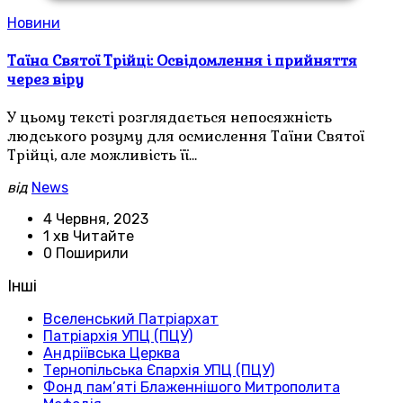
Новини
Таїна Святої Трійці: Освідомлення і прийняття
через віру
У цьому тексті розглядається непосяжність
людського розуму для осмислення Таїни Святої
Трійці, але можливість її…
від
News
4 Червня, 2023
1 хв Читайте
0 Поширили
Інші
Вселенський Патріархат
Патріархія УПЦ (ПЦУ)
Андріївська Церква
Тернопільська Єпархія УПЦ (ПЦУ)
Фонд пам’яті Блаженнішого Митрополита