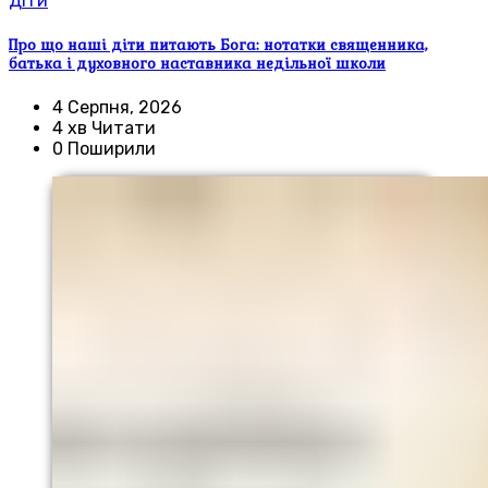
Діти
Про що наші діти питають Бога: нотатки священника,
батька і духовного наставника недільної школи
4 Серпня, 2026
4 хв Читати
0 Поширили