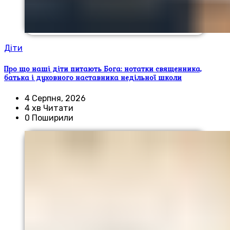
Діти
Про що наші діти питають Бога: нотатки священника,
батька і духовного наставника недільної школи
4 Серпня, 2026
4 хв Читати
0 Поширили