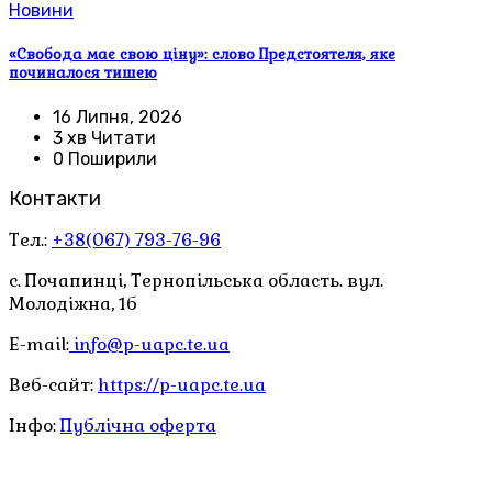
Новини
«Свобода має свою ціну»: слово Предстоятеля, яке
починалося тишею
16 Липня, 2026
3 хв Читати
0 Поширили
Контакти
Тел.:
+38(067) 793-76-96
с. Почапинці, Тернопільська область. вул.
Молодіжна, 1б
E-mail:
info@p-uapc.te.ua
Веб-сайт:
https://p-uapc.te.ua
Інфо:
Публічна оферта