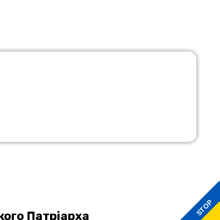
STOP
ького Патріарха