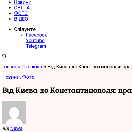
Новини
СВЯТА
ФОТО
ВІДЕО
Слідуйте
Facebook
Youtube
Telegram
Головна Сторінка
»
Від Києва до Константинополя: прав
Новини
,
Фото
Від Києва до Константинополя: пр
від
News