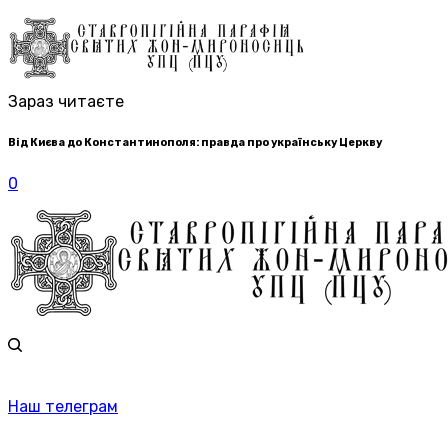
Зараз читаєте
Від Києва до Константинополя: правда про українську Церкву
0
Наш телеграм