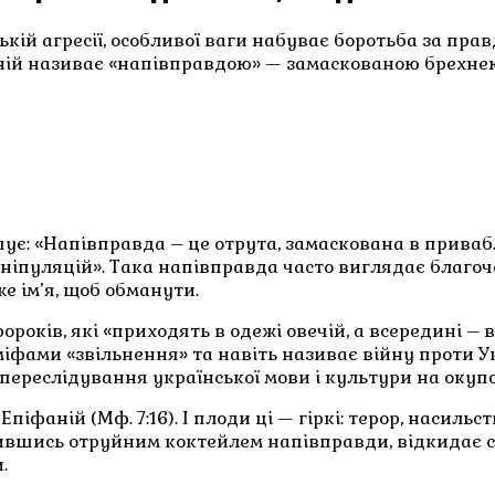
йській агресії, особливої ваги набуває боротьба за пр
ній називає «напівправдою» — замаскованою брехнею, 
: «Напівправда – це отрута, замаскована в приваблив
пуляцій». Така напівправда часто виглядає благочест
е ім’я, щоб обманути.
оків, які «приходять в одежі овечій, а всередині – во
іфами «звільнення» та навіть називає війну проти У
 переслідування української мови і культури на окуп
іфаній (Мф. 7:16). І плоди ці — гіркі: терор, насильст
вившись отруйним коктейлем напівправди, відкидає св
.