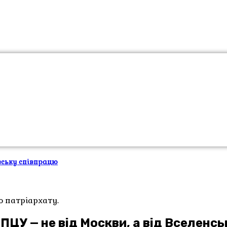
вську співпрацю
о патріархату.
ПЦУ — не від Москви, а від Вселенс