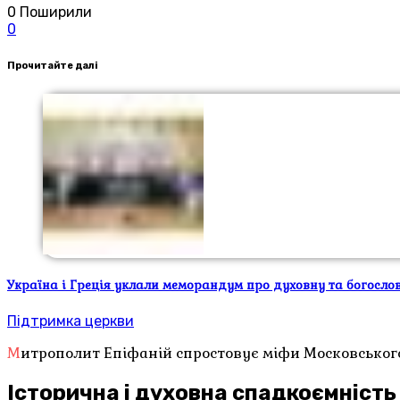
0
Поширили
0
Прочитайте далі
Україна і Греція уклали меморандум про духовну та богосло
Підтримка церкви
Митрополит Епіфаній спростовує міфи Московськог
Історична і духовна спадкоємність 