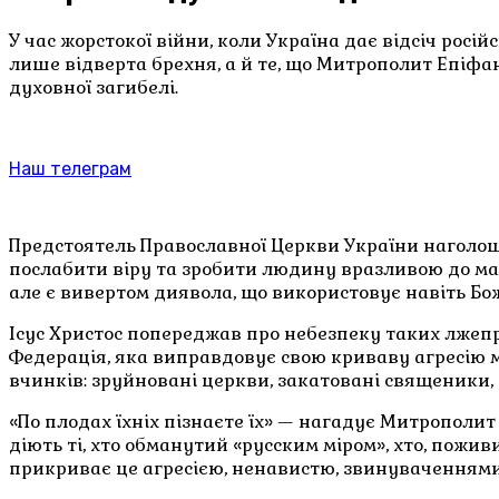
У час жорстокої війни, коли Україна дає відсіч росі
лише відверта брехня, а й те, що Митрополит Епіфа
духовної загибелі.
Наш телеграм
Предстоятель Православної Церкви України наголошує
послабити віру та зробити людину вразливою до мані
але є вивертом диявола, що використовує навіть Бож
Ісус Христос попереджав про небезпеку таких лжепрор
Федерація, яка виправдовує свою криваву агресію м
вчинків: зруйновані церкви, закатовані священики,
«По плодах їхніх пізнаєте їх» — нагадує Митрополит Еп
діють ті, хто обманутий «русским міром», хто, пожи
прикриває це агресією, ненавистю, звинуваченнями