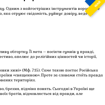
WAR
авду. Одним з найгостріших інструментів ворога є не
яка отруює свідомість, руйнує довіру, веде до
у обгортку. Її мета – посіяти сумнів у правді,
иво, апелює до релігійних цінностей чи історії,
вки хижі» (Мф. 7:15). Саме такою постає Російська
країни «священною». Проте за словами стоїть правда
ованих територіях.
во, брехня, підміна понять. Сьогодні в Україні ще
оїх братів, відмовляється від правди, але