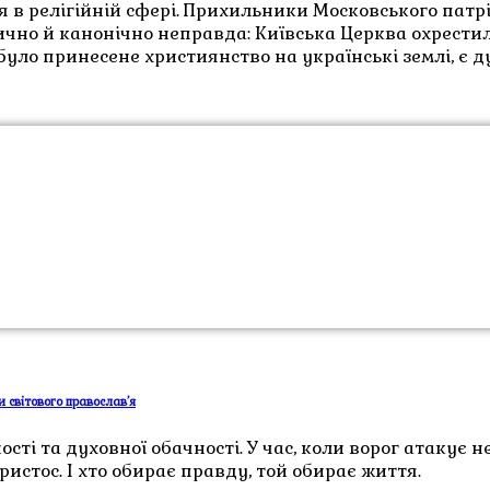
я в релігійній сфері. Прихильники Московського пат
ично й канонічно неправда: Київська Церква охрестил
було принесене християнство на українські землі, є 
 світового православ’я
сті та духовної обачності. У час, коли ворог атакує 
истос. І хто обирає правду, той обирає життя.