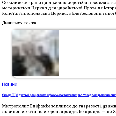
Особливо яскраво ця духовна боротьба проявляєтьс
материнська Церква для української. Проте це істор
Константинопольська Церква, з благословення якої 
Дивитися також
Новини
Синод ПЦУ: духовні результати афонського паломництва та відповідь на виклики
Митрополит Епіфаній закликає до тверезості, уважно
повинен стояти на стороні правди. Бо правда — це Хр