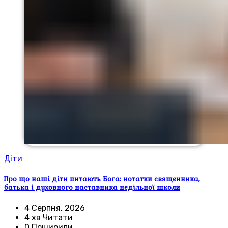
Діти
Про що наші діти питають Бога: нотатки священника,
батька і духовного наставника недільної школи
4 Серпня, 2026
4 хв Читати
0 Поширили