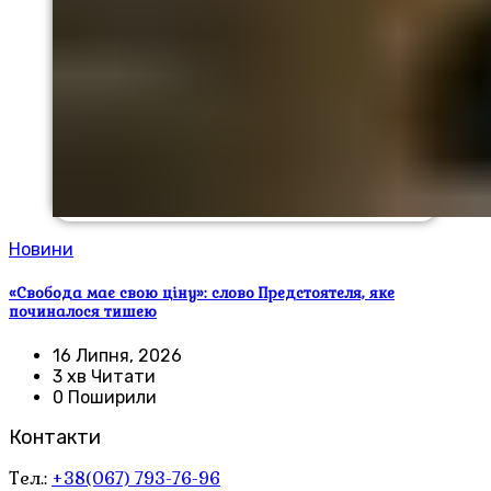
Новини
«Свобода має свою ціну»: слово Предстоятеля, яке
починалося тишею
16 Липня, 2026
3 хв Читати
0 Поширили
Контакти
Тел.:
+38(067) 793-76-96