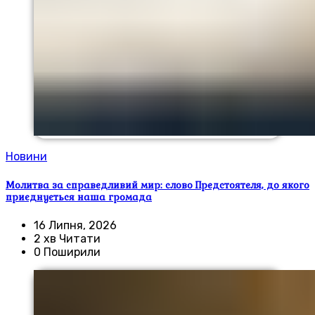
Новини
Молитва за справедливий мир: слово Предстоятеля, до якого
приєднується наша громада
16 Липня, 2026
2 хв Читати
0 Поширили