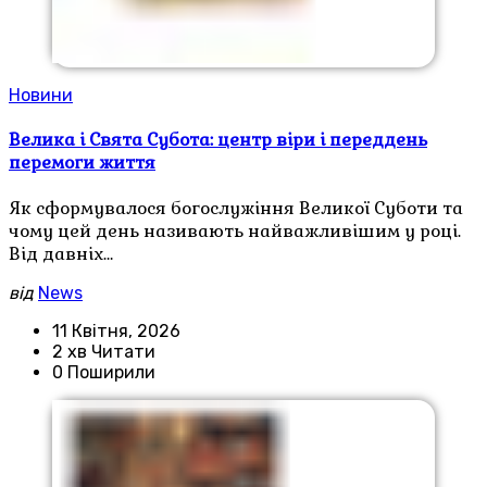
Новини
Велика і Свята Субота: центр віри і переддень
перемоги життя
Як сформувалося богослужіння Великої Суботи та
чому цей день називають найважливішим у році.
Від давніх…
від
News
11 Квітня, 2026
2 хв Читати
0 Поширили