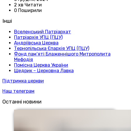
2 хв Читати
0 Поширили
Інші
Вселенський Патріархат
Патріархія УПЦ (ПЦУ)
Андріївська Церква
Тернопільська Єпархія УПЦ (ПЦУ)
Фонд пам’яті Блаженнішого Митрополита
Мефодія
Помісна Церква України
Щедрик – Церковна Лавка
Підтримка церкви
Наш телеграм
Останні новини