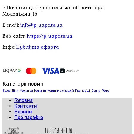
с. Почапинці, Тернопільська область. вул.
Молодіжна, 1б
E-mail:
info@p-uapc.te.ua
Веб-сайт:
https://p-uapc.te.ua
Інфо:
Публічна оферта
Категорії новин
Відео
Діти
Молитва
Новини
Новини з єпархій
Проповіді
Свята
Фото
Головна
Контакти
Новини
Про парафію