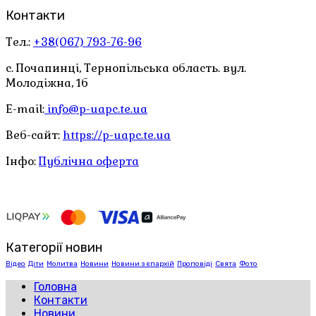
Контакти
Тел.:
+38(067) 793-76-96
с. Почапинці, Тернопільська область. вул.
Молодіжна, 1б
E-mail:
info@p-uapc.te.ua
Веб-сайт:
https://p-uapc.te.ua
Інфо:
Публічна оферта
Категорії новин
Відео
Діти
Молитва
Новини
Новини з єпархій
Проповіді
Свята
Фото
Головна
Контакти
Новини