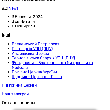
від
News
3 Березня, 2024
3 хв Читати
0 Поширили
Інші
Вселенський Патріархат
Патріархія УПЦ (ПЦУ)
Андріївська Церква
Тернопільська Єпархія УПЦ (ПЦУ)
Фонд пам’яті Блаженнішого Митрополита
Мефодія
Помісна Церква України
Щедрик – Церковна Лавка
Підтримка церкви
Наш телеграм
Останні новини