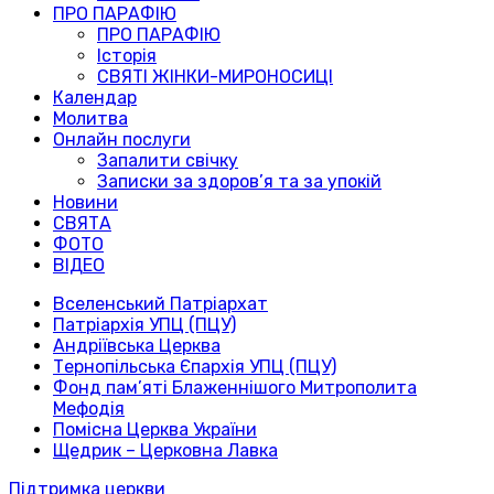
ПРО ПАРАФІЮ
ПРО ПАРАФІЮ
Історія
СВЯТІ ЖІНКИ-МИРОНОСИЦІ
Календар
Молитва
Онлайн послуги
Запалити свічку
Записки за здоров’я та за упокій
Новини
СВЯТА
ФОТО
ВІДЕО
Вселенський Патріархат
Патріархія УПЦ (ПЦУ)
Андріївська Церква
Тернопільська Єпархія УПЦ (ПЦУ)
Фонд пам’яті Блаженнішого Митрополита
Мефодія
Помісна Церква України
Щедрик – Церковна Лавка
Підтримка церкви