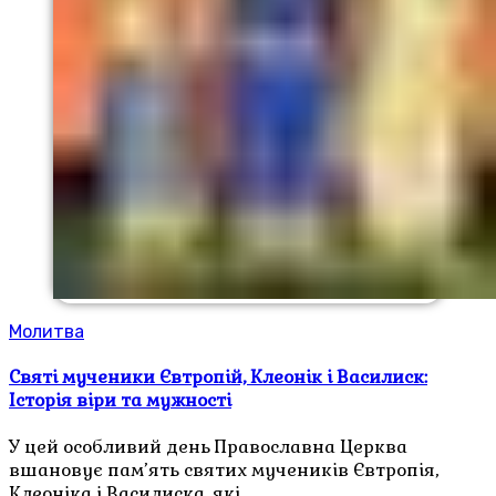
Молитва
Святі мученики Євтропій, Клеонік і Василиск:
Історія віри та мужності
У цей особливий день Православна Церква
вшановує пам’ять святих мучеників Євтропія,
Клеоніка і Василиска, які…