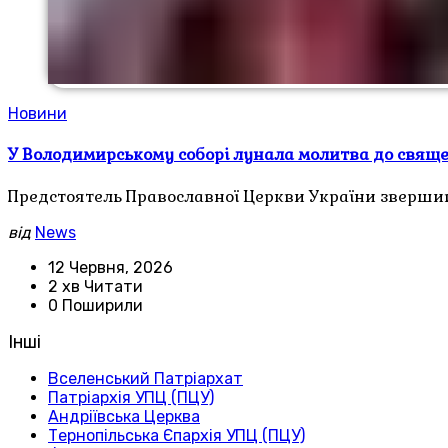
Новини
У Володимирському соборі лунала молитва до свя
Предстоятель Православної Церкви України звершив
від
News
12 Червня, 2026
2 хв Читати
0 Поширили
Інші
Вселенський Патріархат
Патріархія УПЦ (ПЦУ)
Андріївська Церква
Тернопільська Єпархія УПЦ (ПЦУ)