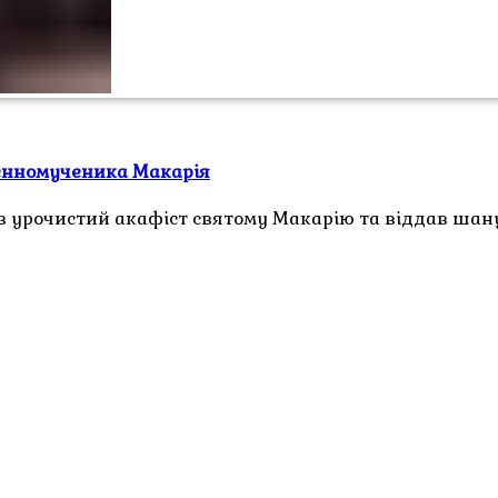
щенномученика Макарія
 урочистий акафіст святому Макарію та віддав шан