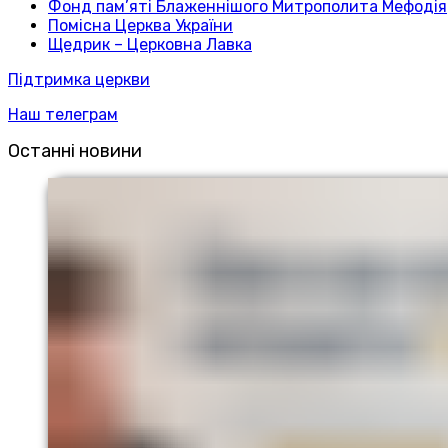
Фонд пам’яті Блаженнішого Митрополита Мефодія
Помісна Церква України
Щедрик – Церковна Лавка
Підтримка церкви
Наш телеграм
Останні новини