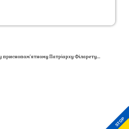
у приснопам’ятному Патріарху Філарету.…
STOP