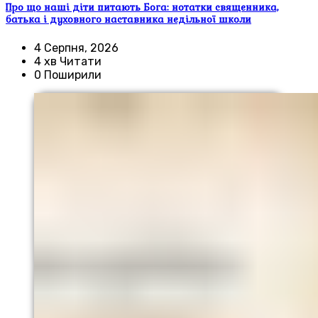
Про що наші діти питають Бога: нотатки священника,
батька і духовного наставника недільної школи
4 Серпня, 2026
4 хв Читати
0 Поширили