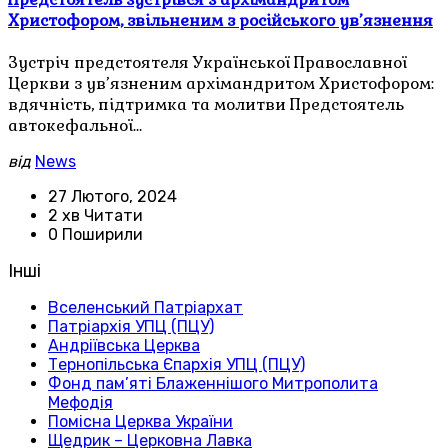
Христофором, звільненим з російського ув’язнення
Зустріч предстоятеля Української Православної
Церкви з ув’язненим архімандритом Христофором:
вдячність, підтримка та молитви Предстоятель
автокефальної…
від
News
27 Лютого, 2024
2 хв Читати
0 Поширили
Інші
Вселенський Патріархат
Патріархія УПЦ (ПЦУ)
Андріївська Церква
Тернопільська Єпархія УПЦ (ПЦУ)
Фонд пам’яті Блаженнішого Митрополита
Мефодія
Помісна Церква України
Щедрик – Церковна Лавка