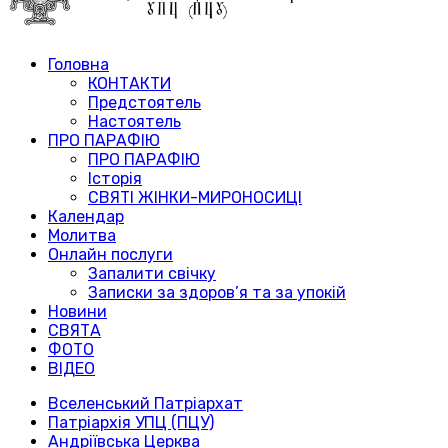
Головна
КОНТАКТИ
Предстоятель
Настоятель
ПРО ПАРАФІЮ
ПРО ПАРАФІЮ
Історія
СВЯТІ ЖІНКИ-МИРОНОСИЦІ
Календар
Молитва
Онлайн послуги
Запалити свічку
Записки за здоров’я та за упокій
Новини
СВЯТА
ФОТО
ВІДЕО
Вселенський Патріархат
Патріархія УПЦ (ПЦУ)
Андріївська Церква