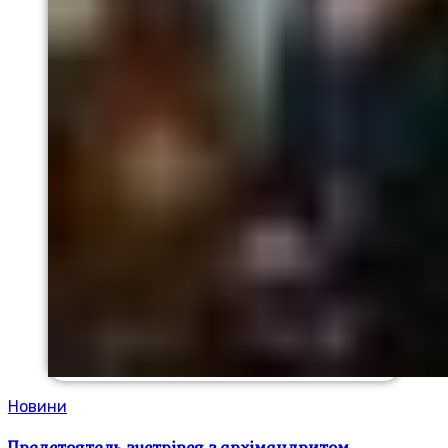
Новини
Предстоятель зустрівся з архімандритом