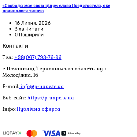
«Свобода має свою ціну»: слово Предстоятеля, яке
починалося тишею
16 Липня, 2026
3 хв Читати
0 Поширили
Контакти
Тел.:
+38(067) 793-76-96
с. Почапинці, Тернопільська область. вул.
Молодіжна, 1б
E-mail:
info@p-uapc.te.ua
Веб-сайт:
https://p-uapc.te.ua
Інфо:
Публічна оферта