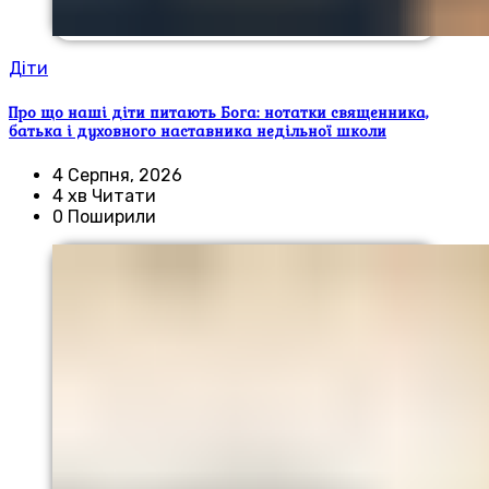
Діти
Про що наші діти питають Бога: нотатки священника,
батька і духовного наставника недільної школи
4 Серпня, 2026
4 хв Читати
0 Поширили