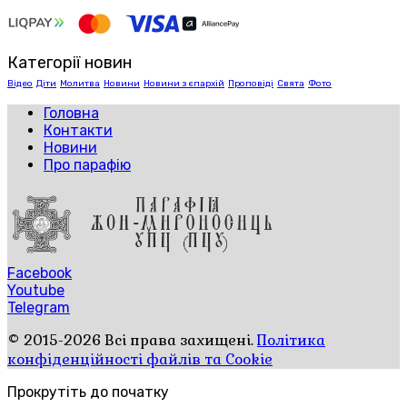
Категорії новин
Відео
Діти
Молитва
Новини
Новини з єпархій
Проповіді
Свята
Фото
Головна
Контакти
Новини
Про парафію
Facebook
Youtube
Telegram
© 2015-2026 Всі права захищені.
Політика
конфіденційності файлів та Cookie
Прокрутіть до початку