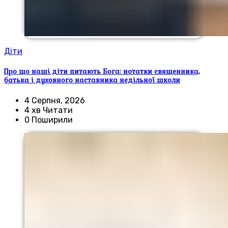
Діти
Про що наші діти питають Бога: нотатки священника,
батька і духовного наставника недільної школи
4 Серпня, 2026
4 хв Читати
0 Поширили