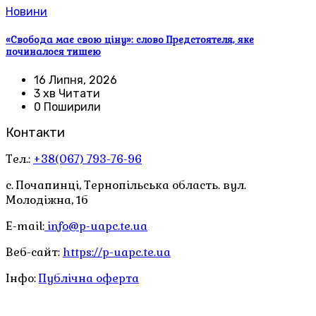
Новини
«Свобода має свою ціну»: слово Предстоятеля, яке
починалося тишею
16 Липня, 2026
3 хв Читати
0 Поширили
Контакти
Тел.:
+38(067) 793-76-96
с. Почапинці, Тернопільська область. вул.
Молодіжна, 1б
E-mail:
info@p-uapc.te.ua
Веб-сайт:
https://p-uapc.te.ua
Інфо:
Публічна оферта