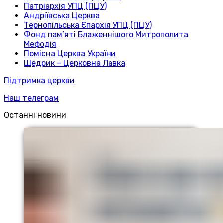
Патріархія УПЦ (ПЦУ)
Андріївська Церква
Тернопільська Єпархія УПЦ (ПЦУ)
Фонд пам’яті Блаженнішого Митрополита
Мефодія
Помісна Церква України
Щедрик – Церковна Лавка
Підтримка церкви
Наш телеграм
Останні новини