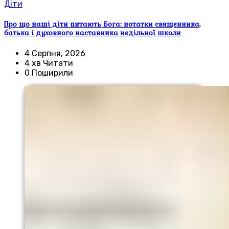
Діти
Про що наші діти питають Бога: нотатки священника,
батька і духовного наставника недільної школи
4 Серпня, 2026
4 хв Читати
0 Поширили