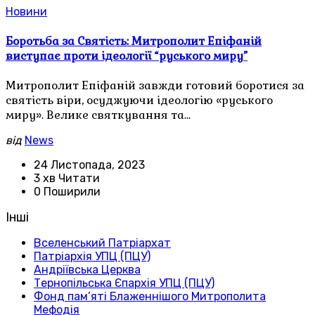
Новини
Боротьба за Святість: Митрополит Епіфаній
виступає проти ідеології “руського миру”
Митрополит Епіфаній завжди готовий боротися за
святість віри, осуджуючи ідеологію «руського
миру». Велике святкування та…
від
News
24 Листопада, 2023
3 хв Читати
0 Поширили
Інші
Вселенський Патріархат
Патріархія УПЦ (ПЦУ)
Андріївська Церква
Тернопільська Єпархія УПЦ (ПЦУ)
Фонд пам’яті Блаженнішого Митрополита
Мефодія