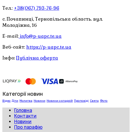
Тел.:
+38(067) 793-76-96
с. Почапинці, Тернопільська область. вул.
Молодіжна, 1б
E-mail:
info@p-uapc.te.ua
Веб-сайт:
https://p-uapc.te.ua
Інфо:
Публічна оферта
Категорії новин
Відео
Діти
Молитва
Новини
Новини з єпархій
Проповіді
Свята
Фото
Головна
Контакти
Новини
Про парафію