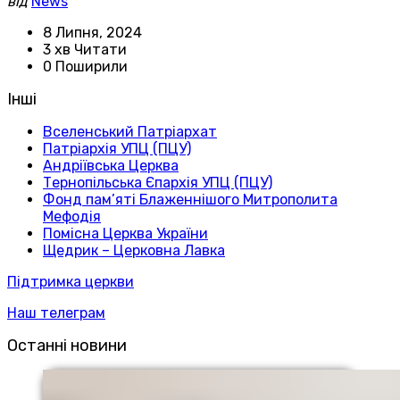
від
News
8 Липня, 2024
3 хв Читати
0 Поширили
Інші
Вселенський Патріархат
Патріархія УПЦ (ПЦУ)
Андріївська Церква
Тернопільська Єпархія УПЦ (ПЦУ)
Фонд пам’яті Блаженнішого Митрополита
Мефодія
Помісна Церква України
Щедрик – Церковна Лавка
Підтримка церкви
Наш телеграм
Останні новини