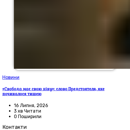
Новини
«Свобода має свою ціну»: слово Предстоятеля, яке
починалося тишею
16 Липня, 2026
3 хв Читати
0 Поширили
Контакти