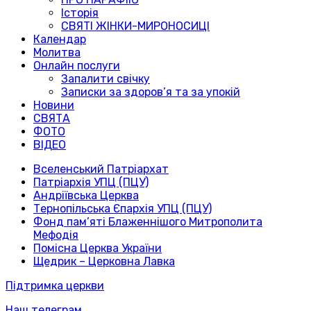
Історія
СВЯТІ ЖІНКИ-МИРОНОСИЦІ
Календар
Молитва
Онлайн послуги
Запалити свічку
Записки за здоров’я та за упокій
Новини
СВЯТА
ФОТО
ВІДЕО
Вселенський Патріархат
Патріархія УПЦ (ПЦУ)
Андріївська Церква
Тернопільська Єпархія УПЦ (ПЦУ)
Фонд пам’яті Блаженнішого Митрополита
Мефодія
Помісна Церква України
Щедрик – Церковна Лавка
Підтримка церкви
Наш телеграм