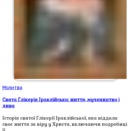
Молитва
Свята Глікерія Іраклійська: життя, мучеництво і
дива
Історія святої Глікерії Іраклійської, яка віддала
своє життя за віру у Христа, включаючи подробиці
її…