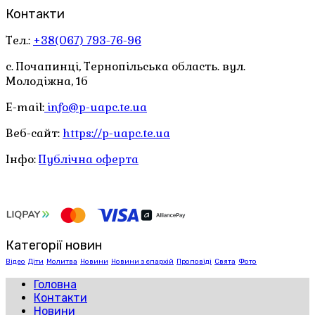
Контакти
Тел.:
+38(067) 793-76-96
с. Почапинці, Тернопільська область. вул.
Молодіжна, 1б
E-mail:
info@p-uapc.te.ua
Веб-сайт:
https://p-uapc.te.ua
Інфо:
Публічна оферта
Категорії новин
Відео
Діти
Молитва
Новини
Новини з єпархій
Проповіді
Свята
Фото
Головна
Контакти
Новини