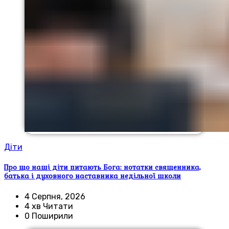
Діти
Про що наші діти питають Бога: нотатки священника,
батька і духовного наставника недільної школи
4 Серпня, 2026
4 хв Читати
0 Поширили