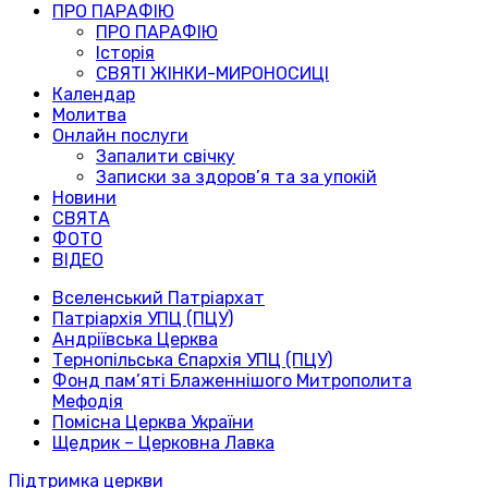
ПРО ПАРАФІЮ
ПРО ПАРАФІЮ
Історія
СВЯТІ ЖІНКИ-МИРОНОСИЦІ
Календар
Молитва
Онлайн послуги
Запалити свічку
Записки за здоров’я та за упокій
Новини
СВЯТА
ФОТО
ВІДЕО
Вселенський Патріархат
Патріархія УПЦ (ПЦУ)
Андріївська Церква
Тернопільська Єпархія УПЦ (ПЦУ)
Фонд пам’яті Блаженнішого Митрополита
Мефодія
Помісна Церква України
Щедрик – Церковна Лавка
Підтримка церкви