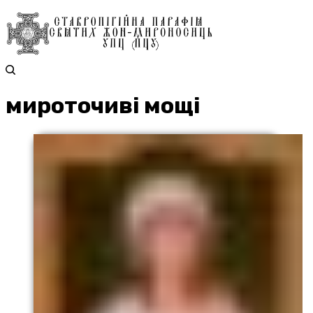
мироточиві мощі