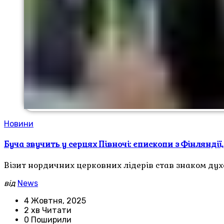
Новини
Буча звучить у серцях Півночі: єпископи з Фінляндії
Візит нордичних церковних лідерів став знаком духо
від
News
4 Жовтня, 2025
2 хв Читати
0 Поширили