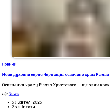
Новини
Нове духовне серце Чернівців: освячено храм Різдва
Освячення храму Різдва Христового — ще один кро
від
News
5 Жовтня, 2025
2 хв Читати