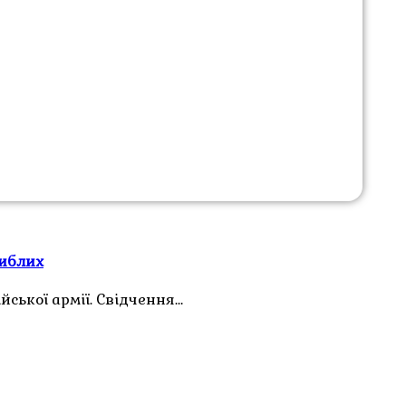
гиблих
ської армії. Свідчення…