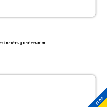
ві навіть у найтемніші…
STOP