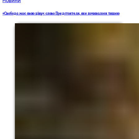
Новини
«Свобода має свою ціну»: слово Предстоятеля, яке починалося тишею