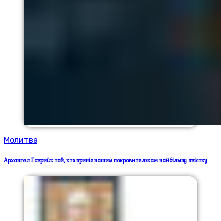
Молитва
Архангел Гавриїл: той, хто приніс нашим покровителькам найбільшу звістку