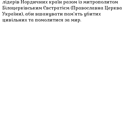
лідерів Нордичних країн разом із митрополитом
Білоцерківським Євстратієм (Православна Церква
України), аби вшанувати пам’ять убитих
цивільних та помолитися за мир.