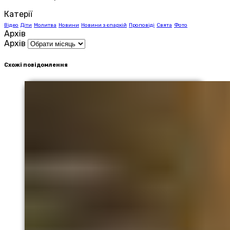
Катерії
Відео
Діти
Молитва
Новини
Новини з єпархій
Проповіді
Свята
Фото
Архів
Архів
Схожі повідомлення