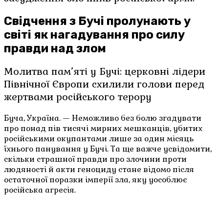
Свідчення з Бучі пролунають у
світі як нагадування про силу
правди над злом
Молитва пам’яті у Бучі: церковні лідери
Північної Європи схилили голови перед
жертвами російського терору
Буча, Україна. — Неможливо без болю згадувати
про понад пів тисячі мирних мешканців, убитих
російськими окупантами лише за один місяць
їхнього панування у Бучі. Та ще важче усвідомити,
скільки страшної правди про злочини проти
людяності й акти геноциду стане відомо після
остаточної поразки імперії зла, яку уособлює
російська агресія.