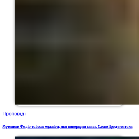
Проповіді
Мученики Федір та Іоан: мужність, яка навернула князя. Слово Предстоятеля