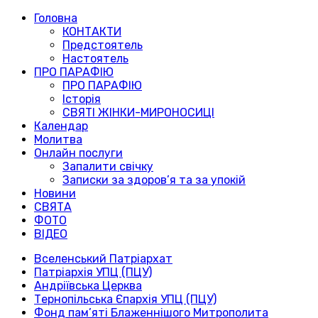
Головна
КОНТАКТИ
Предстоятель
Настоятель
ПРО ПАРАФІЮ
ПРО ПАРАФІЮ
Історія
СВЯТІ ЖІНКИ-МИРОНОСИЦІ
Календар
Молитва
Онлайн послуги
Запалити свічку
Записки за здоров’я та за упокій
Новини
СВЯТА
ФОТО
ВІДЕО
Вселенський Патріархат
Патріархія УПЦ (ПЦУ)
Андріївська Церква
Тернопільська Єпархія УПЦ (ПЦУ)
Фонд пам’яті Блаженнішого Митрополита