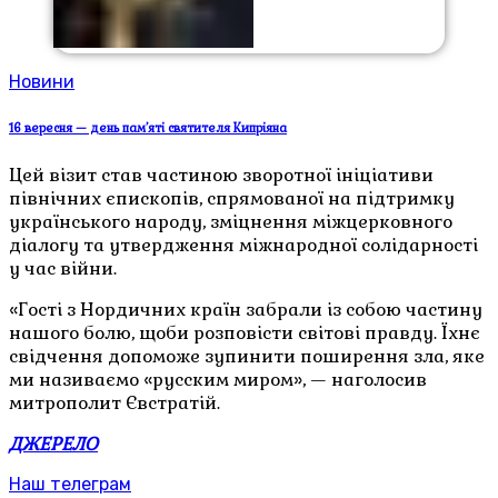
Новини
16 вересня — день пам’яті святителя Кипріяна
Цей візит став частиною зворотної ініціативи
північних єпископів, спрямованої на підтримку
українського народу, зміцнення міжцерковного
діалогу та утвердження міжнародної солідарності
у час війни.
«Гості з Нордичних країн забрали із собою частину
нашого болю, щоби розповісти світові правду. Їхнє
свідчення допоможе зупинити поширення зла, яке
ми називаємо «русским миром», — наголосив
митрополит Євстратій.
ДЖЕРЕЛО
Наш телеграм