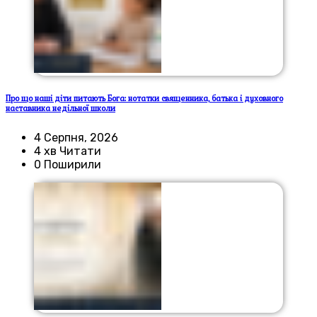
Про що наші діти питають Бога: нотатки священника, батька і духовного
наставника недільної школи
4 Серпня, 2026
4 хв Читати
0 Поширили