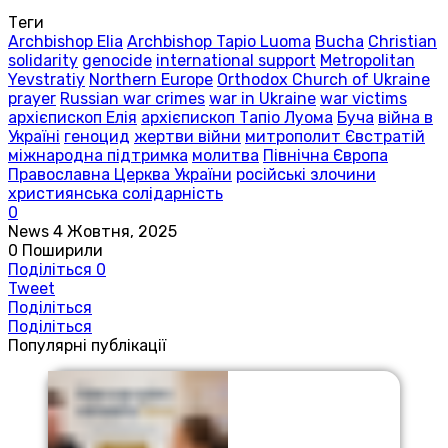
Теги
Archbishop Elia
Archbishop Tapio Luoma
Bucha
Christian
solidarity
genocide
international support
Metropolitan
Yevstratiy
Northern Europe
Orthodox Church of Ukraine
prayer
Russian war crimes
war in Ukraine
war victims
архієпископ Елія
архієпископ Тапіо Луома
Буча
війна в
Україні
геноцид
жертви війни
митрополит Євстратій
міжнародна підтримка
молитва
Північна Європа
Православна Церква України
російські злочини
християнська солідарність
0
News
4 Жовтня, 2025
0
Поширили
Поділіться
0
Tweet
Поділіться
Поділіться
Популярні публікації