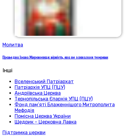
Молитва
Праведна Іоана Мироносиця: вірність, яка не злякалася темряви
Інші
Вселенський Патріархат
Патріархія УПЦ (ПЦУ)
Андріївська Церква
Тернопільська Єпархія УПЦ (ПЦУ)
Фонд пам’яті Блаженнішого Митрополита
Мефодія
Помісна Церква України
Щедрик – Церковна Лавка
Підтримка церкви