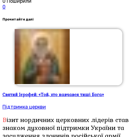
0
Поширили
0
Прочитайте далі
Святий Ієрофей: «Той, хто навчався тиші Бога»
Підтримка церкви
Візит нордичних церковних лідерів став
знаком духовної підтримки України та
засудження злочинів російської армії.