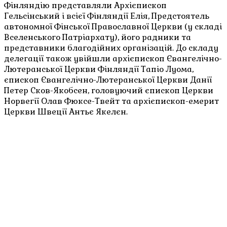
Фінляндію представляли Архієпископ
Гельсінський і всієї Фінляндії Елія, Предстоятель
автономної Фінської Православної Церкви (у складі
Вселенського Патріархату), його радники та
представники благодійних організацій. До складу
делегації також увійшли архієпископ Євангелічно-
Лютеранської Церкви Фінляндії Тапіо Луома,
єпископ Євангелічно-Лютеранської Церкви Данії
Петер Сков-Якобсен, головуючий єпископ Церкви
Норвегії Олав Фюксе-Твейт та архієпископ-емерит
Церкви Швеції Антьє Якелєн.