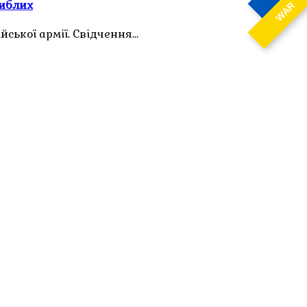
гиблих
WAR
ської армії. Свідчення…