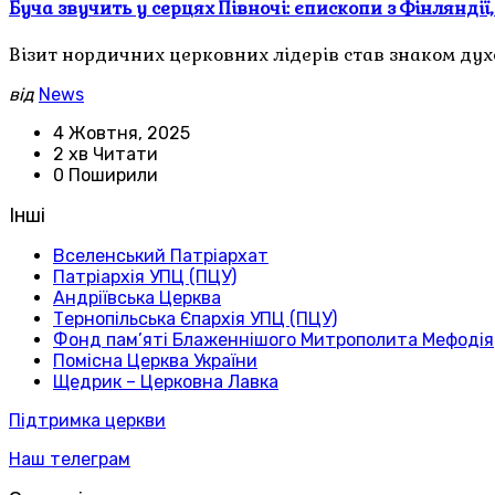
Буча звучить у серцях Півночі: єпископи з Фінляндії
Візит нордичних церковних лідерів став знаком духо
від
News
4 Жовтня, 2025
2 хв Читати
0 Поширили
Інші
Вселенський Патріархат
Патріархія УПЦ (ПЦУ)
Андріївська Церква
Тернопільська Єпархія УПЦ (ПЦУ)
Фонд пам’яті Блаженнішого Митрополита Мефодія
Помісна Церква України
Щедрик – Церковна Лавка
Підтримка церкви
Наш телеграм