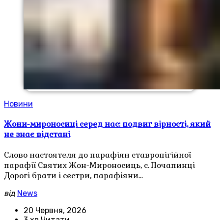
Новини
Жони-мироносиці серед нас: подвиг вірності, який
не знає відстані
Слово настоятеля до парафіян ставропігійної
парафії Святих Жон-Мироносиць, с. Почапинці
Дорогі брати і сестри, парафіяни…
від
News
20 Червня, 2026
3 хв Читати