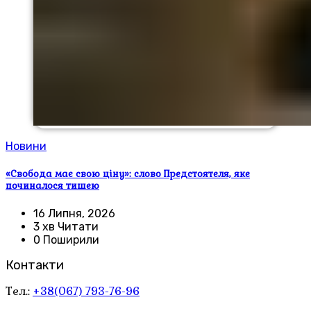
Новини
«Свобода має свою ціну»: слово Предстоятеля, яке
починалося тишею
16 Липня, 2026
3 хв Читати
0 Поширили
Контакти
Тел.:
+38(067) 793-76-96