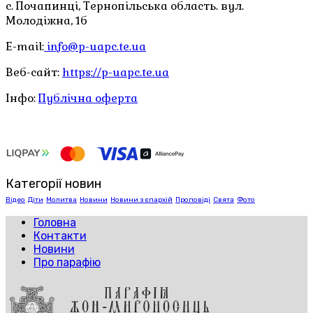
с. Почапинці, Тернопільська область. вул.
Молодіжна, 1б
E-mail:
info@p-uapc.te.ua
Веб-сайт:
https://p-uapc.te.ua
Інфо:
Публічна оферта
Категорії новин
Відео
Діти
Молитва
Новини
Новини з єпархій
Проповіді
Свята
Фото
Головна
Контакти
Новини
Про парафію