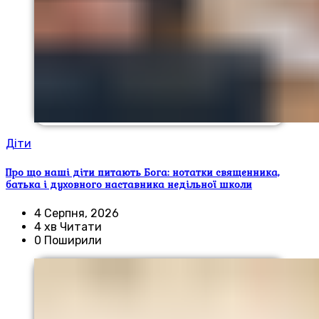
Діти
Про що наші діти питають Бога: нотатки священника,
батька і духовного наставника недільної школи
4 Серпня, 2026
4 хв Читати
0 Поширили