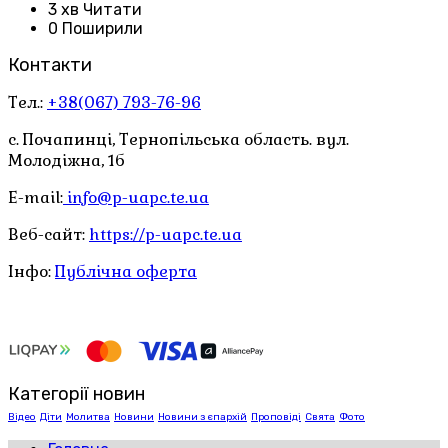
3 хв Читати
0 Поширили
Контакти
Тел.:
+38(067) 793-76-96
с. Почапинці, Тернопільська область. вул.
Молодіжна, 1б
E-mail:
info@p-uapc.te.ua
Веб-сайт:
https://p-uapc.te.ua
Інфо:
Публічна оферта
Категорії новин
Відео
Діти
Молитва
Новини
Новини з єпархій
Проповіді
Свята
Фото