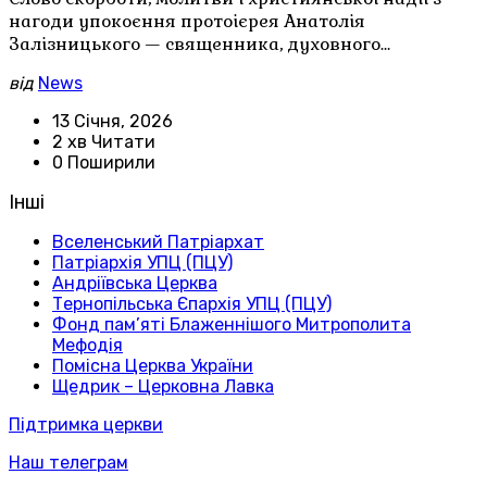
нагоди упокоєння протоієрея Анатолія
Залізницького — священника, духовного…
від
News
13 Січня, 2026
2 хв Читати
0 Поширили
Інші
Вселенський Патріархат
Патріархія УПЦ (ПЦУ)
Андріївська Церква
Тернопільська Єпархія УПЦ (ПЦУ)
Фонд пам’яті Блаженнішого Митрополита
Мефодія
Помісна Церква України
Щедрик – Церковна Лавка
Підтримка церкви
Наш телеграм