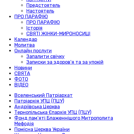
Предстоятель
Настоятель
ПРО ПАРАФІЮ
ПРО ПАРАФІЮ
Історія
СВЯТІ ЖІНКИ-МИРОНОСИЦІ
Календар
Молитва
Онлайн послуги
Запалити свічку
Записки за здоров’я та за упокій
Новини
СВЯТА
ФОТО
ВІДЕО
Вселенський Патріархат
Патріархія УПЦ (ПЦУ)
Андріївська Церква
Тернопільська Єпархія УПЦ (ПЦУ)
Фонд пам’яті Блаженнішого Митрополита
Мефодія
Помісна Церква України