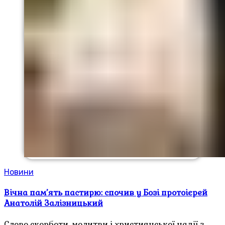
Новини
Вічна пам’ять пастирю: спочив у Бозі протоієрей
Анатолій Залізницький
Слово скорботи, молитви і християнської надії з