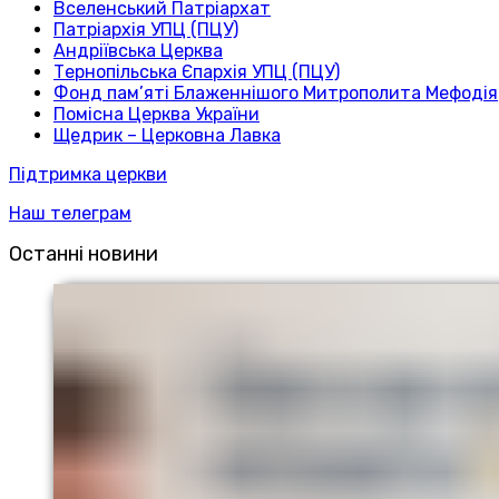
Вселенський Патріархат
Патріархія УПЦ (ПЦУ)
Андріївська Церква
Тернопільська Єпархія УПЦ (ПЦУ)
Фонд пам’яті Блаженнішого Митрополита Мефодія
Помісна Церква України
Щедрик – Церковна Лавка
Підтримка церкви
Наш телеграм
Останні новини