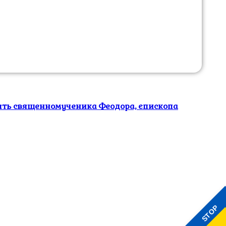
м’ять священномученика Феодора, єпископа
STOP