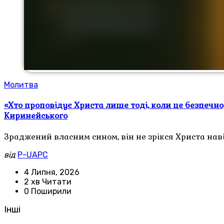
Молитва
«Хто проповідує Христа лише тоді, коли це безпечн
Киринейського
Зраджений власним сином, він не зрікся Христа нав
від
P-UAPC
4 Липня, 2026
2 хв Читати
0 Поширили
Інші