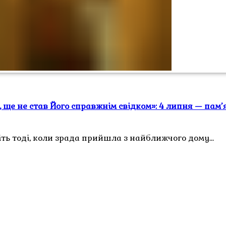
о, ще не став Його справжнім свідком»: 4 липня — па
іть тоді, коли зрада прийшла з найближчого дому…