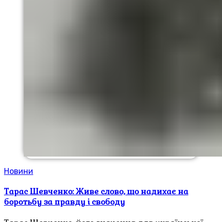
Новини
Тарас Шевченко: Живе слово, що надихає на
боротьбу за правду і свободу