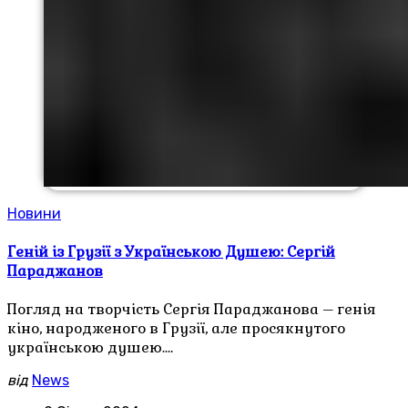
Новини
Геній із Грузії з Українською Душею: Сергій
Параджанов
Погляд на творчість Сергія Параджанова – генія
кіно, народженого в Грузії, але просякнутого
українською душею.…
від
News