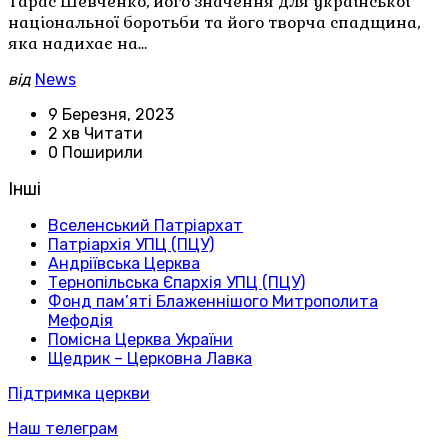
Тарас Шевченко, його значення для української
національної боротьби та його творча спадщина,
яка надихає на…
від
News
9 Березня, 2023
2 хв Читати
0 Поширили
Інші
Вселенський Патріархат
Патріархія УПЦ (ПЦУ)
Андріївська Церква
Тернопільська Єпархія УПЦ (ПЦУ)
Фонд пам’яті Блаженнішого Митрополита
Мефодія
Помісна Церква України
Щедрик – Церковна Лавка
Підтримка церкви
Наш телеграм