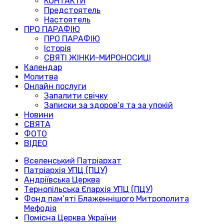
КОНТАКТИ
Предстоятель
Настоятель
ПРО ПАРАФІЮ
ПРО ПАРАФІЮ
Історія
СВЯТІ ЖІНКИ-МИРОНОСИЦІ
Календар
Молитва
Онлайн послуги
Запалити свічку
Записки за здоров’я та за упокій
Новини
СВЯТА
ФОТО
ВІДЕО
Вселенський Патріархат
Патріархія УПЦ (ПЦУ)
Андріївська Церква
Тернопільська Єпархія УПЦ (ПЦУ)
Фонд пам’яті Блаженнішого Митрополита
Мефодія
Помісна Церква України