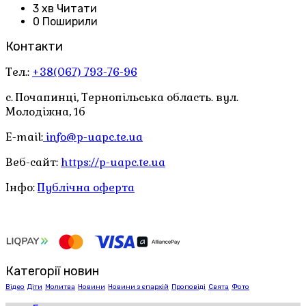
3 хв Читати
0 Поширили
Контакти
Тел.:
+38(067) 793-76-96
с. Почапинці, Тернопільська область. вул.
Молодіжна, 1б
E-mail:
info@p-uapc.te.ua
Веб-сайт:
https://p-uapc.te.ua
Інфо:
Публічна оферта
Категорії новин
Відео
Діти
Молитва
Новини
Новини з єпархій
Проповіді
Свята
Фото