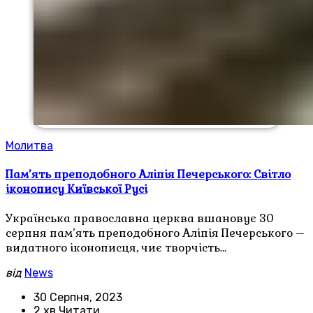
Молитва
Пам’ять преподобного Аліпія Печерського: Світло
іконопису Київської Русі
Українська православна церква вшановує 30
серпня пам’ять преподобного Аліпія Печерського –
видатного іконописця, чиє творчість…
від
News
30 Серпня, 2023
2 хв Читати