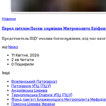
Новини
Перед світлом Пасхи: служіння Митрополита Епіфані
Предстоятель ПЦУ очолив богослужіння, під час яког
від
News
11 Квітня, 2026
2 хв Читати
0 Поширили
Інші
Вселенський Патріархат
Патріархія УПЦ (ПЦУ)
Андріївська Церква
Тернопільська Єпархія УПЦ (ПЦУ)
Фонд пам’яті Блаженнішого Митрополита Мефодія
Помісна Церква України