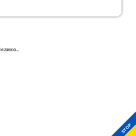
 Велика…
STOP