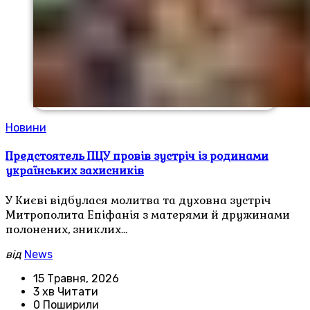
Новини
Предстоятель ПЦУ провів зустріч із родинами
українських захисників
У Києві відбулася молитва та духовна зустріч
Митрополита Епіфанія з матерями й дружинами
полонених, зниклих…
від
News
15 Травня, 2026
3 хв Читати
0 Поширили