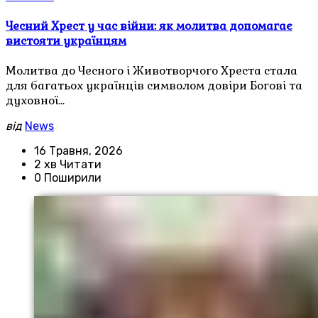
Чесний Хрест у час війни: як молитва допомагає
вистояти українцям
Молитва до Чесного і Животворчого Хреста стала
для багатьох українців символом довіри Богові та
духовної…
від
News
16 Травня, 2026
2 хв Читати
0 Поширили