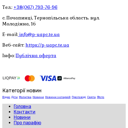
Тел.:
+38(067) 793-76-96
с. Почапинці, Тернопільська область. вул.
Молодіжна, 1б
E-mail:
info@p-uapc.te.ua
Веб-сайт:
https://p-uapc.te.ua
Інфо:
Публічна оферта
Категорії новин
Відео
Діти
Молитва
Новини
Новини з єпархій
Проповіді
Свята
Фото
Головна
Контакти
Новини
Про парафію