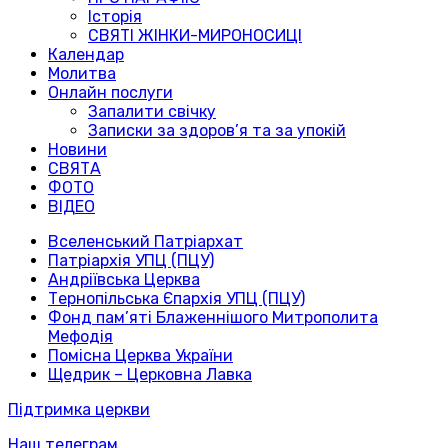
Історія
СВЯТІ ЖІНКИ-МИРОНОСИЦІ
Календар
Молитва
Онлайн послуги
Запалити свічку
Записки за здоров’я та за упокій
Новини
СВЯТА
ФОТО
ВІДЕО
Вселенський Патріархат
Патріархія УПЦ (ПЦУ)
Андріївська Церква
Тернопільська Єпархія УПЦ (ПЦУ)
Фонд пам’яті Блаженнішого Митрополита
Мефодія
Помісна Церква України
Щедрик – Церковна Лавка
Підтримка церкви
Наш телеграм