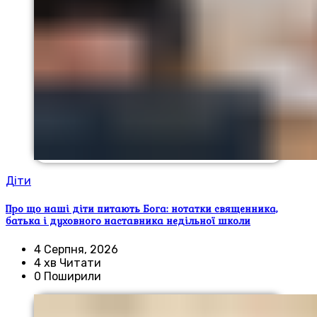
Діти
Про що наші діти питають Бога: нотатки священника,
батька і духовного наставника недільної школи
4 Серпня, 2026
4 хв Читати
0 Поширили