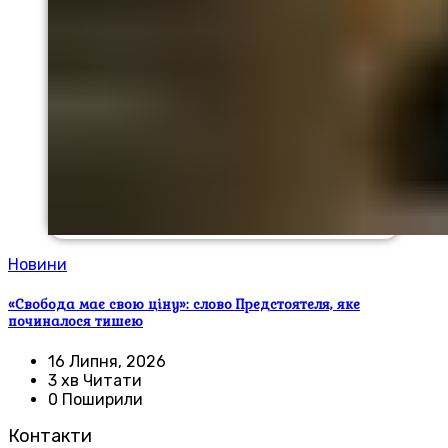
Новини
«Свобода має свою ціну»: слово Предстоятеля, яке
починалося тишею
16 Липня, 2026
3 хв Читати
0 Поширили
Контакти