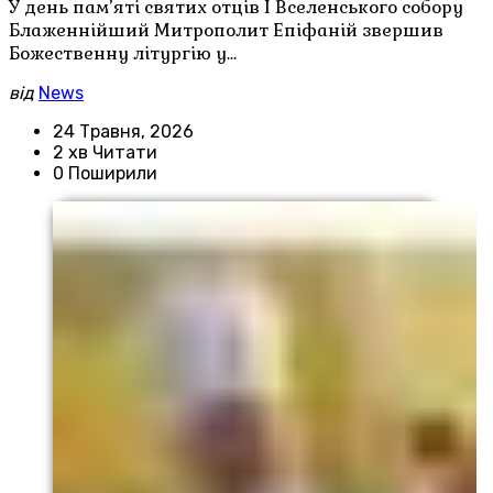
У день пам’яті святих отців І Вселенського собору
Блаженнійший Митрополит Епіфаній звершив
Божественну літургію у…
від
News
24 Травня, 2026
2 хв Читати
0 Поширили