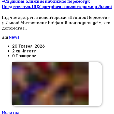
«Служіння ближнім наближає перемогу»:
Предстоятель ПЦУ зустрівся з волонтерами у Львові
Під час зустрічі з волонтерами «Пташок Перемоги»
у Львові Митрополит Епіфаній подякував усім, хто
допомагає…
від
News
20 Травня, 2026
2 хв Читати
0 Поширили
Молитва