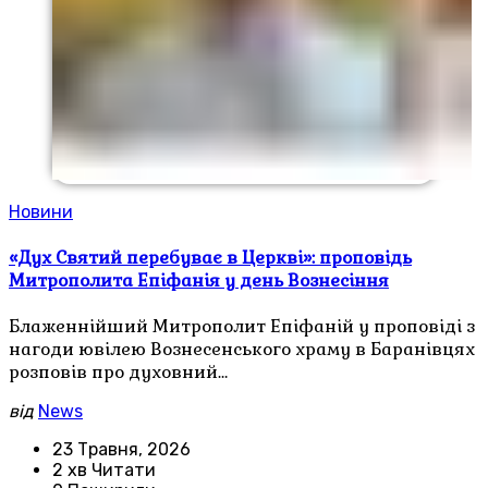
Новини
«Дух Святий перебуває в Церкві»: проповідь
Митрополита Епіфанія у день Вознесіння
Блаженнійший Митрополит Епіфаній у проповіді з
нагоди ювілею Вознесенського храму в Баранівцях
розповів про духовний…
від
News
23 Травня, 2026
2 хв Читати