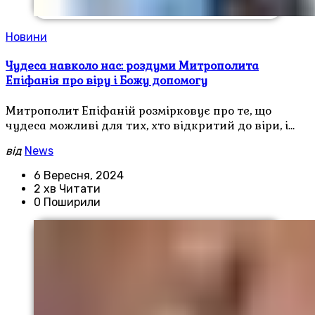
Новини
Чудеса навколо нас: роздуми Митрополита
Епіфанія про віру і Божу допомогу
Митрополит Епіфаній розмірковує про те, що
чудеса можливі для тих, хто відкритий до віри, і…
від
News
6 Вересня, 2024
2 хв Читати
0 Поширили