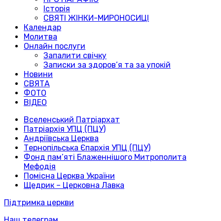
Історія
СВЯТІ ЖІНКИ-МИРОНОСИЦІ
Календар
Молитва
Онлайн послуги
Запалити свічку
Записки за здоров’я та за упокій
Новини
СВЯТА
ФОТО
ВІДЕО
Вселенський Патріархат
Патріархія УПЦ (ПЦУ)
Андріївська Церква
Тернопільська Єпархія УПЦ (ПЦУ)
Фонд пам’яті Блаженнішого Митрополита
Мефодія
Помісна Церква України
Щедрик – Церковна Лавка
Підтримка церкви
Наш телеграм