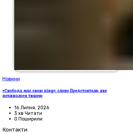
Новини
«Свобода має свою ціну»: слово Предстоятеля, яке
починалося тишею
16 Липня, 2026
3 хв Читати
0 Поширили
Контакти