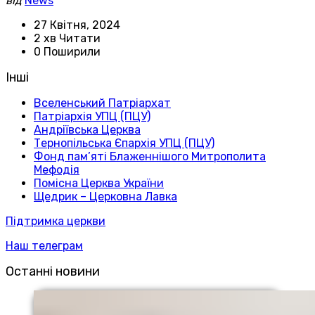
від
News
27 Квітня, 2024
2 хв Читати
0 Поширили
Інші
Вселенський Патріархат
Патріархія УПЦ (ПЦУ)
Андріївська Церква
Тернопільська Єпархія УПЦ (ПЦУ)
Фонд пам’яті Блаженнішого Митрополита
Мефодія
Помісна Церква України
Щедрик – Церковна Лавка
Підтримка церкви
Наш телеграм
Останні новини