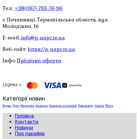
Тел.:
+38(067) 793-76-96
с. Почапинці, Тернопільська область. вул.
Молодіжна, 1б
E-mail:
info@p-uapc.te.ua
Веб-сайт:
https://p-uapc.te.ua
Інфо:
Публічна оферта
Категорії новин
Відео
Діти
Молитва
Новини
Новини з єпархій
Проповіді
Свята
Фото
Головна
Контакти
Новини
Про парафію