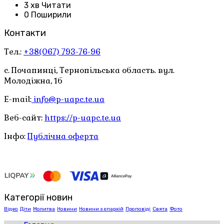
3 хв Читати
0 Поширили
Контакти
Тел.:
+38(067) 793-76-96
с. Почапинці, Тернопільська область. вул.
Молодіжна, 1б
E-mail:
info@p-uapc.te.ua
Веб-сайт:
https://p-uapc.te.ua
Інфо:
Публічна оферта
Категорії новин
Відео
Діти
Молитва
Новини
Новини з єпархій
Проповіді
Свята
Фото