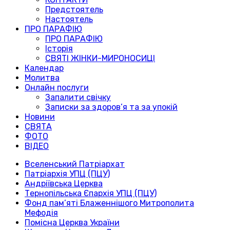
Предстоятель
Настоятель
ПРО ПАРАФІЮ
ПРО ПАРАФІЮ
Історія
СВЯТІ ЖІНКИ-МИРОНОСИЦІ
Календар
Молитва
Онлайн послуги
Запалити свічку
Записки за здоров’я та за упокій
Новини
СВЯТА
ФОТО
ВІДЕО
Вселенський Патріархат
Патріархія УПЦ (ПЦУ)
Андріївська Церква
Тернопільська Єпархія УПЦ (ПЦУ)
Фонд пам’яті Блаженнішого Митрополита
Мефодія
Помісна Церква України