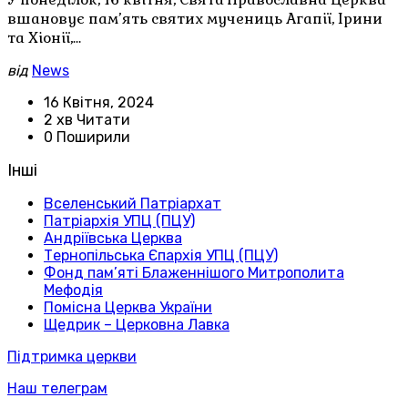
вшановує пам’ять святих мучениць Агапії, Ірини
та Хіонії,…
від
News
16 Квітня, 2024
2 хв Читати
0 Поширили
Інші
Вселенський Патріархат
Патріархія УПЦ (ПЦУ)
Андріївська Церква
Тернопільська Єпархія УПЦ (ПЦУ)
Фонд пам’яті Блаженнішого Митрополита
Мефодія
Помісна Церква України
Щедрик – Церковна Лавка
Підтримка церкви
Наш телеграм