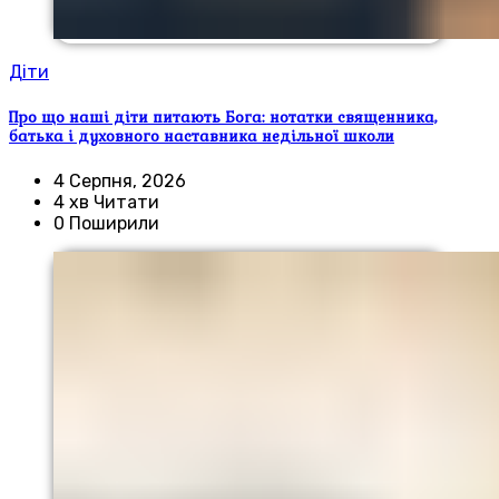
Діти
Про що наші діти питають Бога: нотатки священника,
батька і духовного наставника недільної школи
4 Серпня, 2026
4 хв Читати
0 Поширили