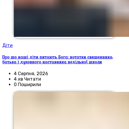
Діти
Про що наші діти питають Бога: нотатки священника,
батька і духовного наставника недільної школи
4 Серпня, 2026
4 хв Читати
0 Поширили