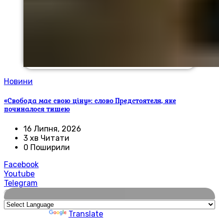
Новини
«Свобода має свою ціну»: слово Предстоятеля, яке
починалося тишею
16 Липня, 2026
3 хв Читати
0 Поширили
Facebook
Youtube
Telegram
🌍
Powered by
Translate