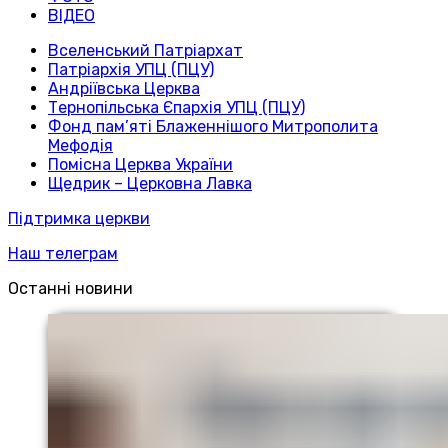
ВІДЕО
Вселенський Патріархат
Патріархія УПЦ (ПЦУ)
Андріївська Церква
Тернопільська Єпархія УПЦ (ПЦУ)
Фонд пам’яті Блаженнішого Митрополита
Мефодія
Помісна Церква України
Щедрик – Церковна Лавка
Підтримка церкви
Наш телеграм
Останні новини