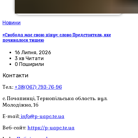
Новини
«Свобода має свою ціну»: слово Предстоятеля, яке
починалося тишею
16 Липня, 2026
3 хв Читати
0 Поширили
Контакти
Тел.:
+38(067) 793-76-96
с. Почапинці, Тернопільська область. вул.
Молодіжна, 1б
E-mail:
info@p-uapc.te.ua
Веб-сайт:
https://p-uapc.te.ua