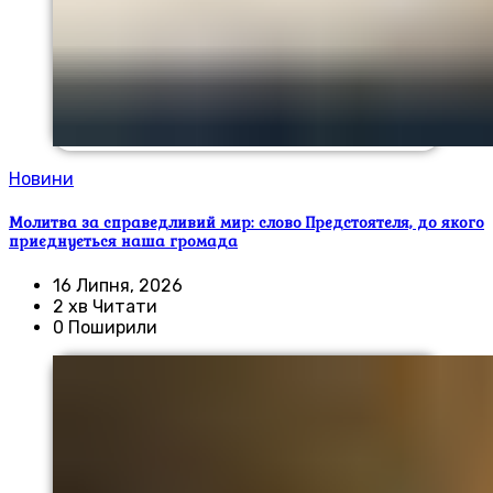
Новини
Молитва за справедливий мир: слово Предстоятеля, до якого
приєднується наша громада
16 Липня, 2026
2 хв Читати
0 Поширили