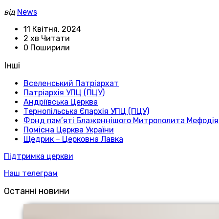
від
News
11 Квітня, 2024
2 хв Читати
0 Поширили
Інші
Вселенський Патріархат
Патріархія УПЦ (ПЦУ)
Андріївська Церква
Тернопільська Єпархія УПЦ (ПЦУ)
Фонд пам’яті Блаженнішого Митрополита Мефодія
Помісна Церква України
Щедрик – Церковна Лавка
Підтримка церкви
Наш телеграм
Останні новини