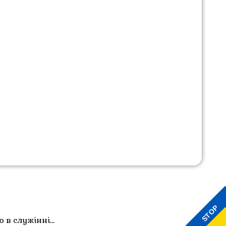
STOP
ю в служінні…