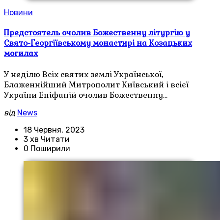
Новини
Предстоятель очолив Божественну літургію у
Свято-Георгіївському монастирі на Козацьких
могилах
У неділю Всіх святих землі Української,
Блаженнійший Митрополит Київський і всієї
України Епіфаній очолив Божественну…
від
News
18 Червня, 2023
3 хв Читати
0 Поширили