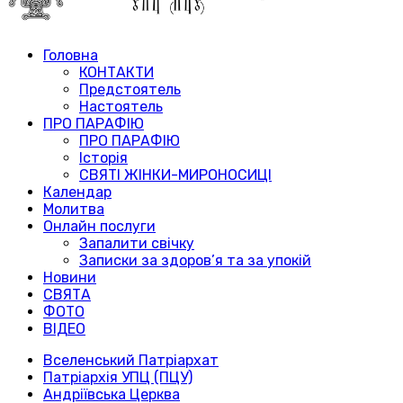
Головна
КОНТАКТИ
Предстоятель
Настоятель
ПРО ПАРАФІЮ
ПРО ПАРАФІЮ
Історія
СВЯТІ ЖІНКИ-МИРОНОСИЦІ
Календар
Молитва
Онлайн послуги
Запалити свічку
Записки за здоров’я та за упокій
Новини
СВЯТА
ФОТО
ВІДЕО
Вселенський Патріархат
Патріархія УПЦ (ПЦУ)
Андріївська Церква