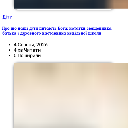
Діти
Про що наші діти питають Бога: нотатки священника,
батька і духовного наставника недільної школи
4 Серпня, 2026
4 хв Читати
0 Поширили