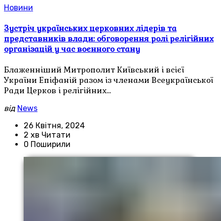
Новини
Зустріч українських церковних лідерів та
представників влади: обговорення ролі релігійних
організацій у час воєнного стану
Блаженніший Митрополит Київський і всієї
України Епіфаній разом із членами Всеукраїнської
Ради Церков і релігійних…
від
News
26 Квітня, 2024
2 хв Читати
0 Поширили