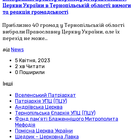
Церкви України в Тернопільській області: вимоги
та реакція громадськості
Приблизно 40 громад у Тернопільській області
вибрали Православну Церкву України, але їх
перехід не може…
від
News
5 Квітня, 2023
2 хв Читати
0 Поширили
Інші
Вселенський Патріархат
Патріархія УПЦ (ПЦУ)
Андріївська Церква
Тернопільська Єпархія УПЦ (ПЦУ)
Фонд пам’яті Блаженнішого Митрополита
Мефодія
Помісна Церква України
Щедрик – Церковна Лавка