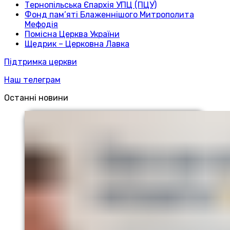
Тернопільська Єпархія УПЦ (ПЦУ)
Фонд пам’яті Блаженнішого Митрополита
Мефодія
Помісна Церква України
Щедрик – Церковна Лавка
Підтримка церкви
Наш телеграм
Останні новини