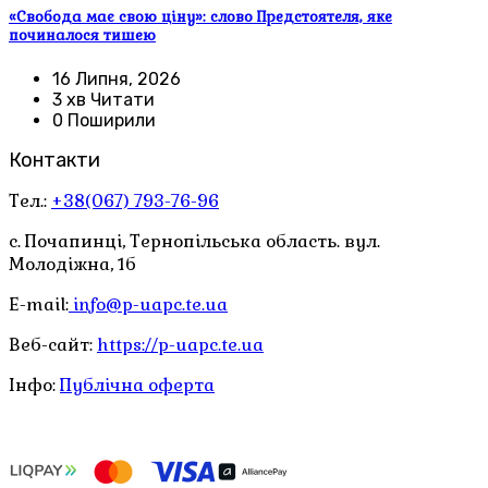
«Свобода має свою ціну»: слово Предстоятеля, яке
починалося тишею
16 Липня, 2026
3 хв Читати
0 Поширили
Контакти
Тел.:
+38(067) 793-76-96
с. Почапинці, Тернопільська область. вул.
Молодіжна, 1б
E-mail:
info@p-uapc.te.ua
Веб-сайт:
https://p-uapc.te.ua
Інфо:
Публічна оферта