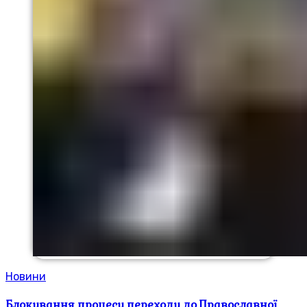
Новини
Блокування процесу переходу до Православної