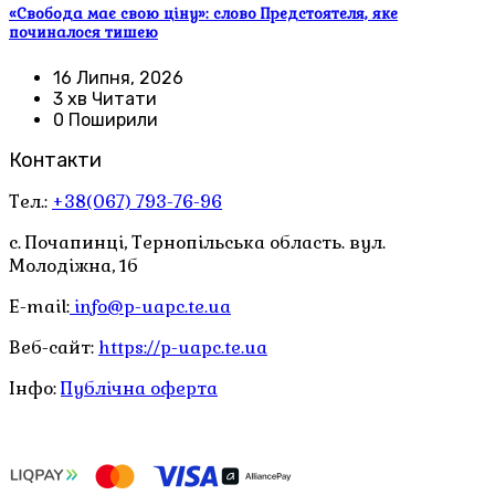
«Свобода має свою ціну»: слово Предстоятеля, яке
починалося тишею
16 Липня, 2026
3 хв Читати
0 Поширили
Контакти
Тел.:
+38(067) 793-76-96
с. Почапинці, Тернопільська область. вул.
Молодіжна, 1б
E-mail:
info@p-uapc.te.ua
Веб-сайт:
https://p-uapc.te.ua
Інфо:
Публічна оферта