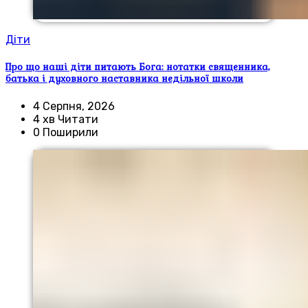
Діти
Про що наші діти питають Бога: нотатки священника,
батька і духовного наставника недільної школи
4 Серпня, 2026
4 хв Читати
0 Поширили