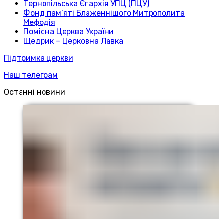
Тернопільська Єпархія УПЦ (ПЦУ)
Фонд пам’яті Блаженнішого Митрополита
Мефодія
Помісна Церква України
Щедрик – Церковна Лавка
Підтримка церкви
Наш телеграм
Останні новини