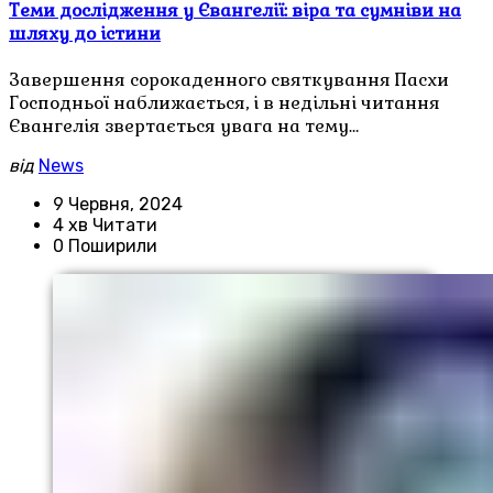
Теми дослідження у Євангелії: віра та сумніви на
шляху до істини
Завершення сорокаденного святкування Пасхи
Господньої наближається, і в недільні читання
Євангелія звертається увага на тему…
від
News
9 Червня, 2024
4 хв Читати
0 Поширили