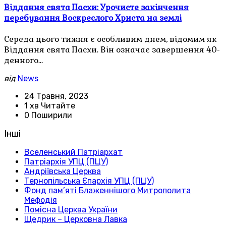
Віддання свята Пасхи: Урочисте закінчення
перебування Воскреслого Христа на землі
Середа цього тижня є особливим днем, відомим як
Віддання свята Пасхи. Він означає завершення 40-
денного…
від
News
24 Травня, 2023
1 хв Читайте
0 Поширили
Інші
Вселенський Патріархат
Патріархія УПЦ (ПЦУ)
Андріївська Церква
Тернопільська Єпархія УПЦ (ПЦУ)
Фонд пам’яті Блаженнішого Митрополита
Мефодія
Помісна Церква України
Щедрик – Церковна Лавка