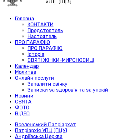
Головна
КОНТАКТИ
Предстоятель
Настоятель
ПРО ПАРАФІЮ
ПРО ПАРАФІЮ
Історія
СВЯТІ ЖІНКИ-МИРОНОСИЦІ
Календар
Молитва
Онлайн послуги
Запалити свічку
Записки за здоров’я та за упокій
Новини
СВЯТА
ФОТО
ВІДЕО
Вселенський Патріархат
Патріархія УПЦ (ПЦУ)
Андріївська Церква