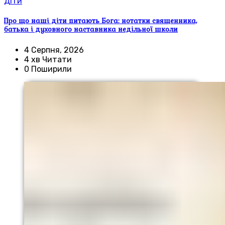
Діти
Про що наші діти питають Бога: нотатки священника,
батька і духовного наставника недільної школи
4 Серпня, 2026
4 хв Читати
0 Поширили