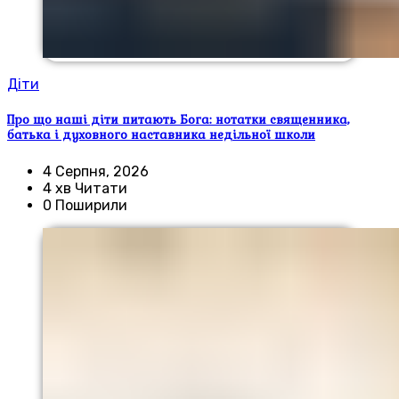
Діти
Про що наші діти питають Бога: нотатки священника,
батька і духовного наставника недільної школи
4 Серпня, 2026
4 хв Читати
0 Поширили