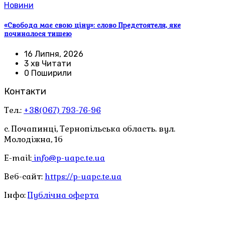
Новини
«Свобода має свою ціну»: слово Предстоятеля, яке
починалося тишею
16 Липня, 2026
3 хв Читати
0 Поширили
Контакти
Тел.:
+38(067) 793-76-96
с. Почапинці, Тернопільська область. вул.
Молодіжна, 1б
E-mail:
info@p-uapc.te.ua
Веб-сайт:
https://p-uapc.te.ua
Інфо:
Публічна оферта