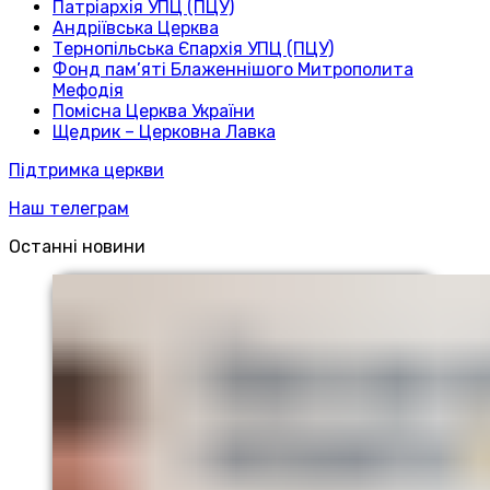
Патріархія УПЦ (ПЦУ)
Андріївська Церква
Тернопільська Єпархія УПЦ (ПЦУ)
Фонд пам’яті Блаженнішого Митрополита
Мефодія
Помісна Церква України
Щедрик – Церковна Лавка
Підтримка церкви
Наш телеграм
Останні новини