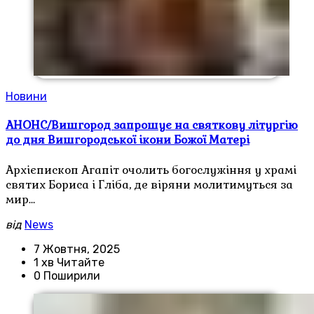
Новини
АНОНС/Вишгород запрошує на святкову літургію
до дня Вишгородської ікони Божої Матері
Архієпископ Агапіт очолить богослужіння у храмі
святих Бориса і Гліба, де віряни молитимуться за
мир…
від
News
7 Жовтня, 2025
1 хв Читайте
0 Поширили