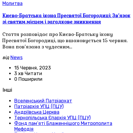
Молитва
Києво-Братська ікона Пресвятої Богородиці: Зв’язок
зі святим місцем і загадкове зникнення
Стаття розповідає про Києво-Братську ікону
Пресвятої Богородиці, що вшановується 15 червня.
Вона пов’язана з чудесним…
від
News
15 Червня, 2023
3 хв Читати
0 Поширили
Інші
Вселенський Патріархат
Патріархія УПЦ (ПЦУ)
Андріївська Церква
Тернопільська Єпархія УПЦ (ПЦУ)
Фонд пам’яті Блаженнішого Митрополита
Мефодія