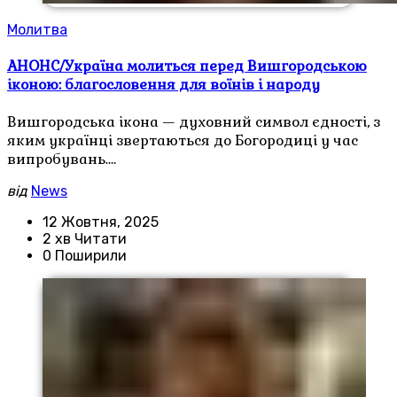
Молитва
АНОНС/Україна молиться перед Вишгородською
іконою: благословення для воїнів і народу
Вишгородська ікона — духовний символ єдності, з
яким українці звертаються до Богородиці у час
випробувань.…
від
News
12 Жовтня, 2025
2 хв Читати
0 Поширили