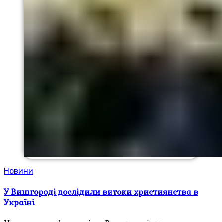
Новини
У Вишгороді дослідили витоки християнства в
Україні