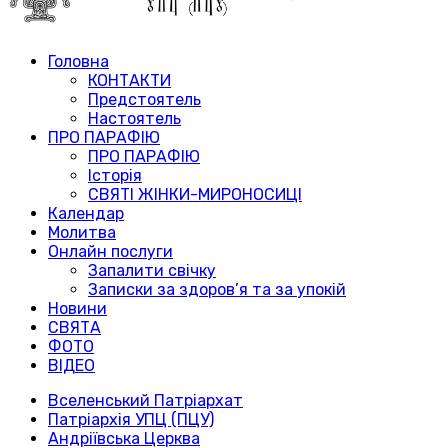
Головна
КОНТАКТИ
Предстоятель
Настоятель
ПРО ПАРАФІЮ
ПРО ПАРАФІЮ
Історія
СВЯТІ ЖІНКИ-МИРОНОСИЦІ
Календар
Молитва
Онлайн послуги
Запалити свічку
Записки за здоров’я та за упокій
Новини
СВЯТА
ФОТО
ВІДЕО
Вселенський Патріархат
Патріархія УПЦ (ПЦУ)
Андріївська Церква