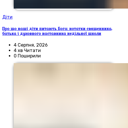
Діти
Про що наші діти питають Бога: нотатки священника,
батька і духовного наставника недільної школи
4 Серпня, 2026
4 хв Читати
0 Поширили