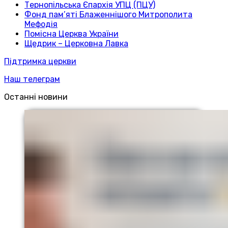
Тернопільська Єпархія УПЦ (ПЦУ)
Фонд пам’яті Блаженнішого Митрополита
Мефодія
Помісна Церква України
Щедрик – Церковна Лавка
Підтримка церкви
Наш телеграм
Останні новини