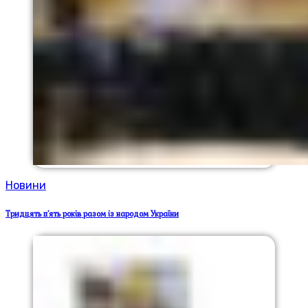
Новини
Тридцять п’ять років разом із народом України