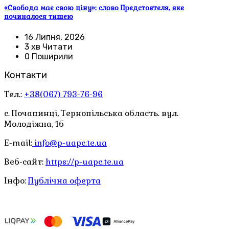
«Свобода має свою ціну»: слово Предстоятеля, яке
починалося тишею
16 Липня, 2026
3 хв Читати
0 Поширили
Контакти
Тел.:
+38(067) 793-76-96
с. Почапинці, Тернопільська область. вул.
Молодіжна, 1б
E-mail:
info@p-uapc.te.ua
Веб-сайт:
https://p-uapc.te.ua
Інфо:
Публічна оферта