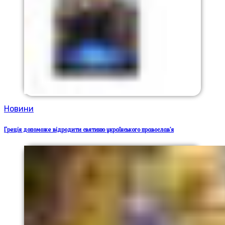
Новини
Греція допоможе відродити святиню українського православ’я