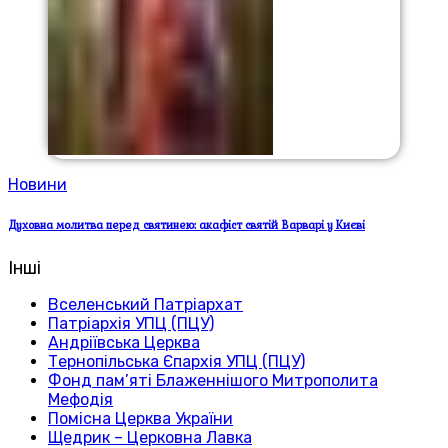
Новини
Духовна молитва перед святинею: акафіст святій Варварі у Києві
Інші
Вселенський Патріархат
Патріархія УПЦ (ПЦУ)
Андріївська Церква
Тернопільська Єпархія УПЦ (ПЦУ)
Фонд пам’яті Блаженнішого Митрополита
Мефодія
Помісна Церква України
Щедрик – Церковна Лавка