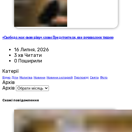
«Свобода має свою ціну»: слово Предстоятеля, яке починалося тишею
16 Липня, 2026
3 хв Читати
0 Поширили
Катерії
Відео
Діти
Молитва
Новини
Новини з єпархій
Проповіді
Свята
Фото
Архів
Архів
Схожі повідомлення