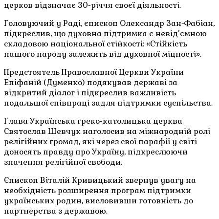
церков відзначає 30-річчя своєї діяльності.
Головуючий у Раді, єпископ Олександр Зан-Фабіан,
підкреслив, що духовна підтримка є невід’ємною
складовою національної стійкості: «Стійкість
нашого народу залежить від духовної міцності».
Предстоятель Православної Церкви України
Епіфаній (Думенко) подякував державі за
відкритий діалог і підкреслив важливість
подальшої співпраці задля підтримки суспільства.
Глава Українська греко-католицька церква
Святослав Шевчук наголосив на міжнародній ролі
релігійних громад, які через свої парафії у світі
доносять правду про Україну, підкреслюючи
значення релігійної свободи.
Єпископ Віталій Кривицький звернув увагу на
необхідність розширення програм підтримки
українських родин, висловивши готовність до
партнерства з державою.