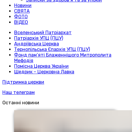
Новини
СВЯТА
ФОТО
ВІДЕО
Вселенський Патріархат
Патріархія УПЦ (ПЦУ)
Андріївська Церква
Тернопільська Єпархія УПЦ (ПЦУ)
Фонд пам’яті Блаженнішого Митрополита
Мефодія
Помісна Церква України
Щедрик – Церковна Лавка
Підтримка церкви
Наш телеграм
Останні новини