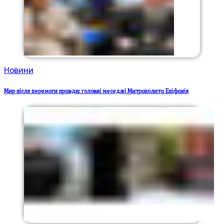
Новини
Мир після перемоги правди: головні меседжі Митрополита Епіфанія