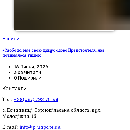
Новини
«Свобода має свою ціну»: слово Предстоятеля, яке
починалося тишею
16 Липня, 2026
3 хв Читати
0 Поширили
Контакти
Тел.:
+38(067) 793-76-96
с. Почапинці, Тернопільська область. вул.
Молодіжна, 1б
E-mail:
info@p-uapc.te.ua