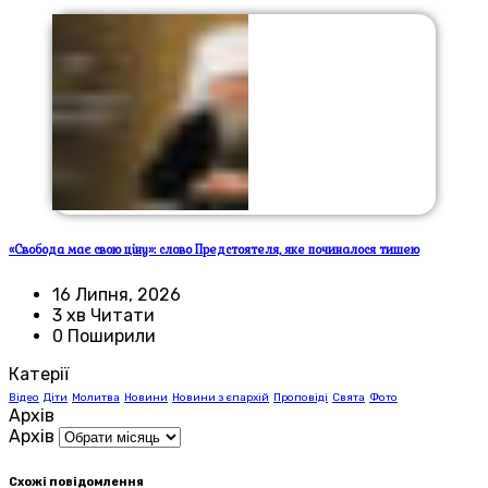
«Свобода має свою ціну»: слово Предстоятеля, яке починалося тишею
16 Липня, 2026
3 хв Читати
0 Поширили
Катерії
Відео
Діти
Молитва
Новини
Новини з єпархій
Проповіді
Свята
Фото
Архів
Архів
Схожі повідомлення