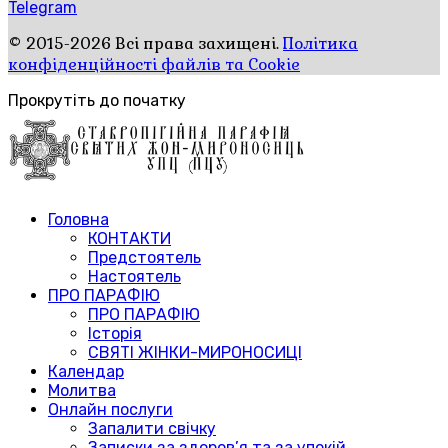
Telegram
© 2015-2026 Всі права захищені.
Політика
конфіденційності файлів та Cookie
Прокрутіть до початку
Головна
КОНТАКТИ
Предстоятель
Настоятель
ПРО ПАРАФІЮ
ПРО ПАРАФІЮ
Історія
СВЯТІ ЖІНКИ-МИРОНОСИЦІ
Календар
Молитва
Онлайн послуги
Запалити свічку
Записки за здоров’я та за упокій