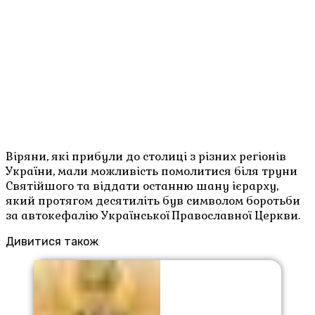
Віряни, які прибули до столиці з різних регіонів
України, мали можливість помолитися біля труни
Святійшого та віддати останню шану ієрарху,
який протягом десятиліть був символом боротьби
за автокефалію Української Православної Церкви.
Дивитися також