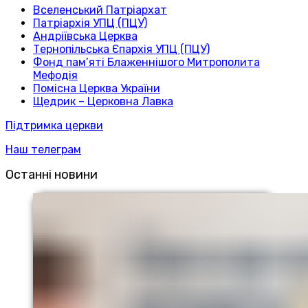
Вселенський Патріархат
Патріархія УПЦ (ПЦУ)
Андріївська Церква
Тернопільська Єпархія УПЦ (ПЦУ)
Фонд пам’яті Блаженнішого Митрополита
Мефодія
Помісна Церква України
Щедрик – Церковна Лавка
Підтримка церкви
Наш телеграм
Останні новини