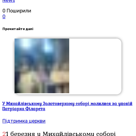
News
0
Поширили
0
Прочитайте далі
У Михайлівському Золотоверхому соборі молилися за упокій
Патріарха Філарета
Підтримка церкви
21 березня у Михайлівському соборі