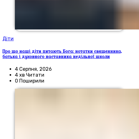
Діти
Про що наші діти питають Бога: нотатки священника,
батька і духовного наставника недільної школи
4 Серпня, 2026
4 хв Читати
0 Поширили