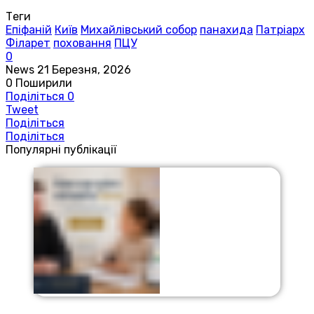
Теги
Епіфаній
Київ
Михайлівський собор
панахида
Патріарх
Філарет
поховання
ПЦУ
0
News
21 Березня, 2026
0
Поширили
Поділіться
0
Tweet
Поділіться
Поділіться
Популярні публікації