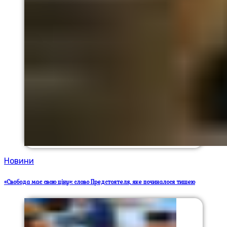
Новини
«Свобода має свою ціну»: слово Предстоятеля, яке починалося тишею