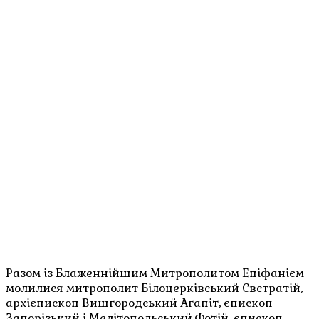
Разом із Блаженнійшим Митрополитом Епіфанієм
молилися митрополит Білоцерківський Євстратій,
архієпископ Вишгородський Агапіт, єпископ
Запорізький і Мелітопольський Фотій, єпископ