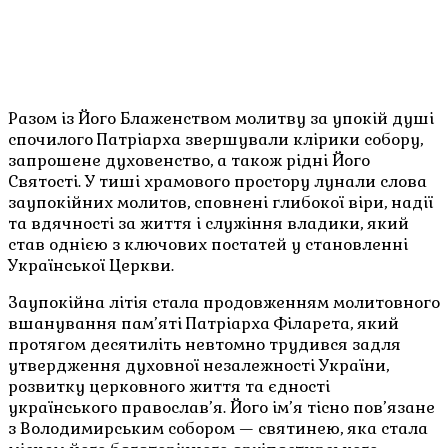
Разом із Його Блаженством молитву за упокій душі
спочилого Патріарха звершували клірики собору,
запрошене духовенство, а також рідні Його
Святості. У тиші храмового простору лунали слова
заупокійних молитов, сповнені глибокої віри, надії
та вдячності за життя і служіння владики, який
став однією з ключових постатей у становленні
Української Церкви.
Заупокійна літія стала продовженням молитовного
вшанування пам’яті Патріарха Філарета, який
протягом десятиліть невтомно трудився задля
утвердження духовної незалежності України,
розвитку церковного життя та єдності
українського православ’я. Його ім’я тісно пов’язане
з Володимирським собором — святинею, яка стала