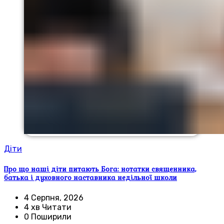
Діти
Про що наші діти питають Бога: нотатки священника,
батька і духовного наставника недільної школи
4 Серпня, 2026
4 хв Читати
0 Поширили