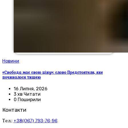
Новини
«Свобода має свою ціну»: слово Предстоятеля, яке
починалося тишею
16 Липня, 2026
3 хв Читати
0 Поширили
Контакти
Тел.:
+38(067) 793-76-96