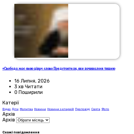
«Свобода має свою ціну»: слово Предстоятеля, яке починалося тишею
16 Липня, 2026
3 хв Читати
0 Поширили
Катерії
Відео
Діти
Молитва
Новини
Новини з єпархій
Проповіді
Свята
Фото
Архів
Архів
Схожі повідомлення