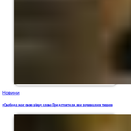
Новини
«Свобода має свою ціну»: слово Предстоятеля, яке починалося тишею