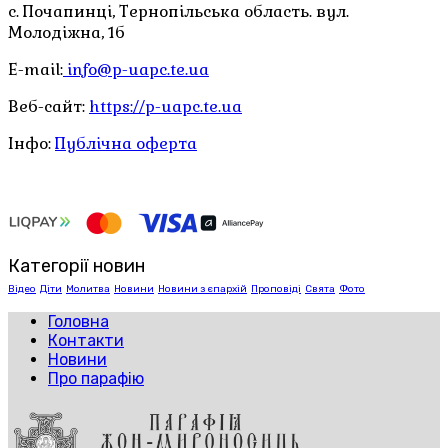
с. Почапинці, Тернопільська область. вул.
Молодіжна, 1б
E-mail:
info@p-uapc.te.ua
Веб-сайт:
https://p-uapc.te.ua
Інфо:
Публічна оферта
Категорії новин
Відео
Діти
Молитва
Новини
Новини з єпархій
Проповіді
Свята
Фото
Головна
Контакти
Новини
Про парафію