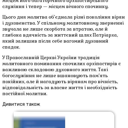
місцем його багаторічного архіпастирського
служіння і тепер — місцем вічного спочинку.
Цього дня молитва об’єднала різні покоління вірян
і духовенства. У спільному молитовному зверненні
звучала не лише скорбота за втратою, але й
глибока вдячність за життєвий шлях Патріарха,
який залишив після себе вагомий духовний
спадок.
У Православній Церкві України традиція
молитовного поминання спочилих архіпастирів є
важливою складовою духовного життя. Такі
богослужіння не лише вшановують пам’ять
покійних, але й нагадують вірянам про вічність,
відповідальність за власне життя і необхідність
постійної молитви.
Дивитися також