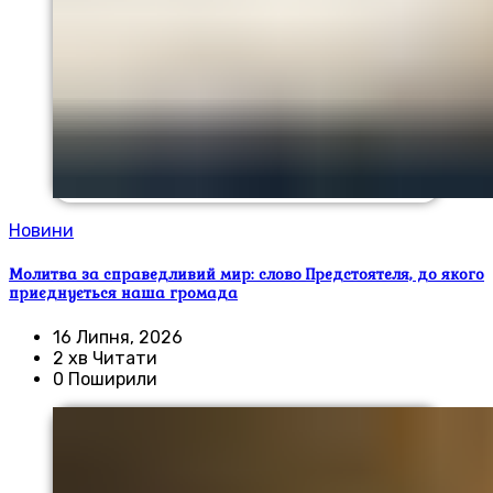
Новини
Молитва за справедливий мир: слово Предстоятеля, до якого
приєднується наша громада
16 Липня, 2026
2 хв Читати
0 Поширили