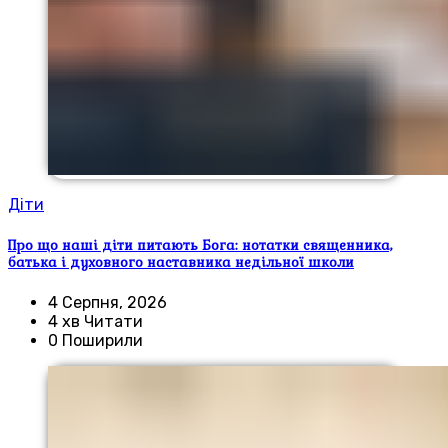
Діти
Про що наші діти питають Бога: нотатки священника,
батька і духовного наставника недільної школи
4 Серпня, 2026
4 хв Читати
0 Поширили