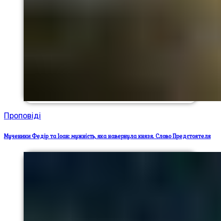
Проповіді
Мученики Федір та Іоан: мужність, яка навернула князя. Слово Предстоятеля