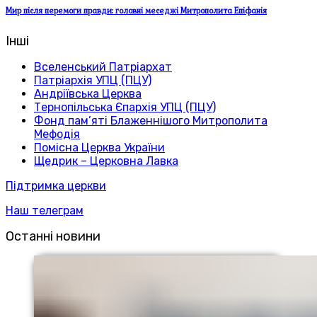
Мир після перемоги правди: головні меседжі Митрополита Епіфанія
Інші
Вселенський Патріархат
Патріархія УПЦ (ПЦУ)
Андріївська Церква
Тернопільська Єпархія УПЦ (ПЦУ)
Фонд пам’яті Блаженнішого Митрополита
Мефодія
Помісна Церква України
Щедрик – Церковна Лавка
Підтримка церкви
Наш телеграм
Останні новини