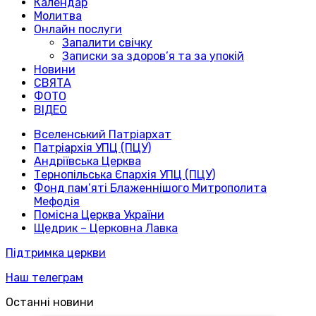
Календар
Молитва
Онлайн послуги
Запалити свічку
Записки за здоров’я та за упокій
Новини
СВЯТА
ФОТО
ВІДЕО
Вселенський Патріархат
Патріархія УПЦ (ПЦУ)
Андріївська Церква
Тернопільська Єпархія УПЦ (ПЦУ)
Фонд пам’яті Блаженнішого Митрополита
Мефодія
Помісна Церква України
Щедрик – Церковна Лавка
Підтримка церкви
Наш телеграм
Останні новини