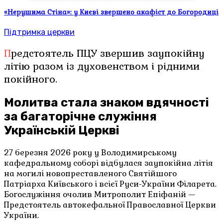
«Нерушима Стіна»: у Києві звершено акафіст до Богородиці
Підтримка церкви
Предстоятель ПЦУ звершив заупокійну
літію разом із духовенством і рідними
покійного.
Молитва стала знаком вдячності
за багаторічне служіння
Українській Церкві
27 березня 2026 року у Володимирському
кафедральному соборі відбулася заупокійна літія
на могилі новопреставленого Святійшого
Патріарха Київського і всієї Руси-України Філарета.
Богослужіння очолив Митрополит Епіфаній —
Предстоятель автокефальної Православної Церкви
України.