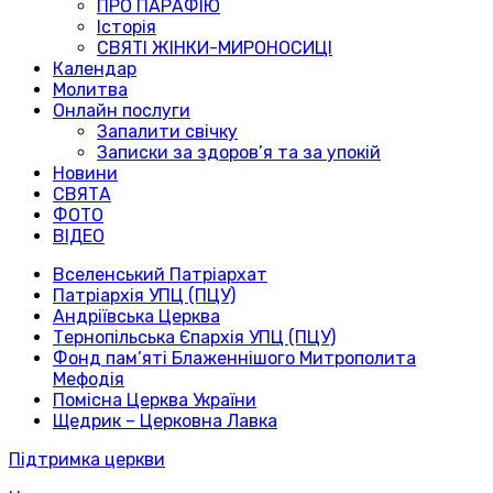
ПРО ПАРАФІЮ
Історія
СВЯТІ ЖІНКИ-МИРОНОСИЦІ
Календар
Молитва
Онлайн послуги
Запалити свічку
Записки за здоров’я та за упокій
Новини
СВЯТА
ФОТО
ВІДЕО
Вселенський Патріархат
Патріархія УПЦ (ПЦУ)
Андріївська Церква
Тернопільська Єпархія УПЦ (ПЦУ)
Фонд пам’яті Блаженнішого Митрополита
Мефодія
Помісна Церква України
Щедрик – Церковна Лавка
Підтримка церкви