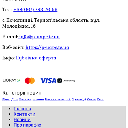
Тел.:
+38(067) 793-76-96
с. Почапинці, Тернопільська область. вул.
Молодіжна, 1б
E-mail:
info@p-uapc.te.ua
Веб-сайт:
https://p-uapc.te.ua
Інфо:
Публічна оферта
Категорії новин
Відео
Діти
Молитва
Новини
Новини з єпархій
Проповіді
Свята
Фото
Головна
Контакти
Новини
Про парафію