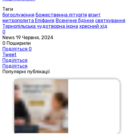
Теги
богослужіння
Божественна літургія
візит
митрополита Епіфанія
Всенічне бдіння
святкування
Тернопільська чудотворна ікона
хресний хід
0
News
19 Червня, 2024
0
Поширили
Поділіться
0
Tweet
Поділіться
Поділіться
Популярні публікації