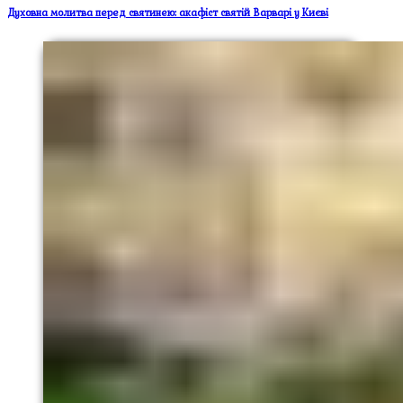
Духовна молитва перед святинею: акафіст святій Варварі у Києві