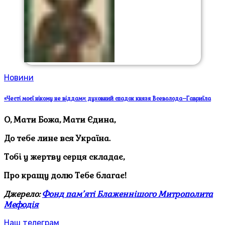
Новини
«Честі моєї нікому не віддам»: духовний спадок князя Всеволода–Гавриїла
О, Мати Божа, Мати Єдина,
До тебе лине вся Україна.
Тобі у жертву серця складає,
Про кращу долю Тебе благає!
Джерело:
Фонд пам’яті Блаженнішого Митрополита
Мефодія
Наш телеграм