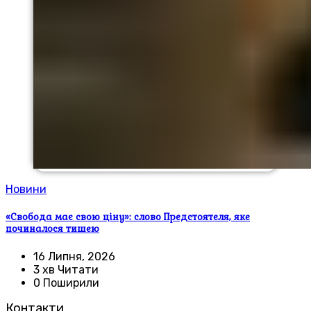
Новини
«Свобода має свою ціну»: слово Предстоятеля, яке
починалося тишею
16 Липня, 2026
3 хв Читати
0 Поширили
Контакти