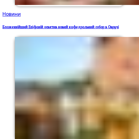
Новини
Блаженнійший Епіфаній освятив новий кафедральний собор в Овручі