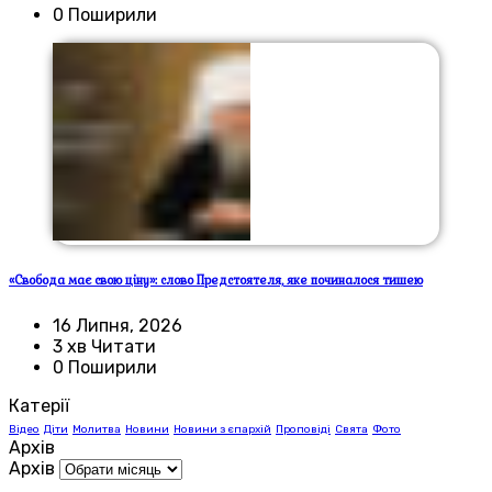
0 Поширили
«Свобода має свою ціну»: слово Предстоятеля, яке починалося тишею
16 Липня, 2026
3 хв Читати
0 Поширили
Катерії
Відео
Діти
Молитва
Новини
Новини з єпархій
Проповіді
Свята
Фото
Архів
Архів