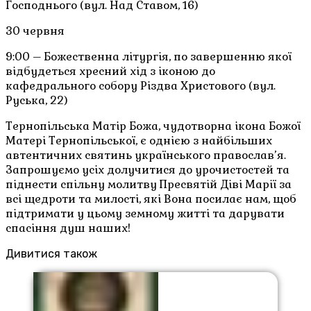
Господнього (вул. Над Ставом, 16)
30 червня
9:00 – Божественна літургія, по завершенню якої
відбудеться хресний хід з іконою до
кафедрального собору Різдва Христового (вул.
Руська, 22)
Тернопільська Матір Божа, чудотворна ікона Божої
Матері Тернопільської, є однією з найбільших
автентичних святинь українського православ’я.
Запрошуємо усіх долучитися до урочистостей та
піднести спільну молитву Пресвятій Діві Марії за
всі щедроти та милості, які Вона посилає нам, щоб
підтримати у цьому земному житті та дарувати
спасіння душ наших!
Дивитися також