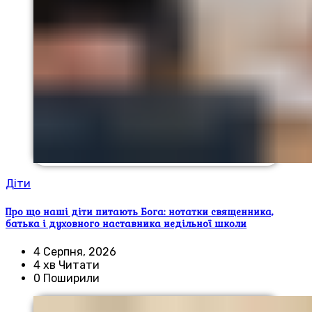
Діти
Про що наші діти питають Бога: нотатки священника,
батька і духовного наставника недільної школи
4 Серпня, 2026
4 хв Читати
0 Поширили