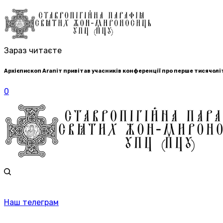
Зараз читаєте
Архієпископ Агапіт привітав учасників конференції про перше тисячолі
0
Наш телеграм