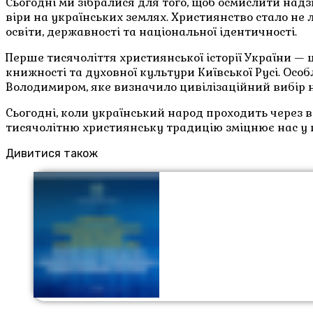
Сьогодні ми зібралися для того, щоб осмислити на
віри на українських землях. Християнство стало н
освіти, державності та національної ідентичності.
Перше тисячоліття християнської історії України — ц
книжності та духовної культури Київської Русі. Ос
Володимиром, яке визначило цивілізаційний вибір н
Сьогодні, коли український народ проходить через 
тисячолітню християнську традицію зміцнює нас у ві
Дивитися також