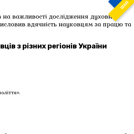
WAR
 висловив вдячність науковцям за працю та
ців з різних регіонів України
оліття».