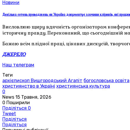
Новини
Декілька сотень проваджень: як Україна документує злочини кліриків, які прац
Висловлюю щиру вдячність організаторам конференц
історичну правду. Переконаний, що сьогоднішній нау
Бажаю всім плідної праці, цікавих дискусій, творчо
ДЖЕРЕЛО
Наш телеграм
Теги
архієпископ Вишгородський Агапіт
богословська освіта
християнство в Україні
християнська культура
0
News
15 Травня, 2026
0
Поширили
Поділіться
0
Tweet
Поділіться
Поділіться