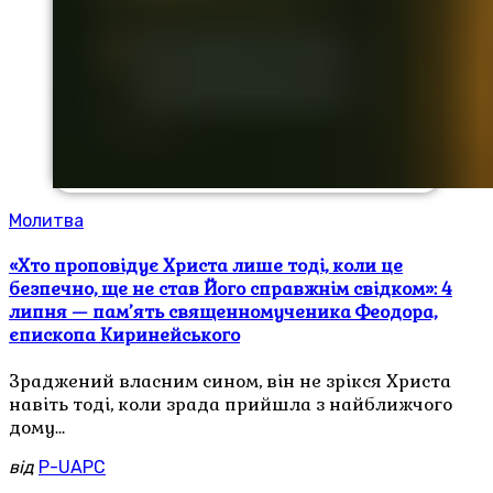
Молитва
«Хто проповідує Христа лише тоді, коли це
безпечно, ще не став Його справжнім свідком»: 4
липня — пам’ять священномученика Феодора,
єпископа Киринейського
Зраджений власним сином, він не зрікся Христа
навіть тоді, коли зрада прийшла з найближчого
дому…
від
P-UAPC