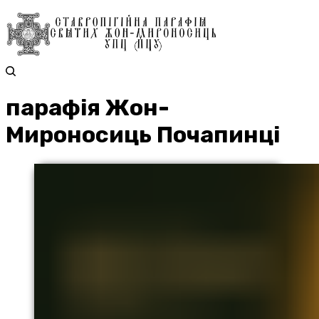
парафія Жон-
Мироносиць Почапинці