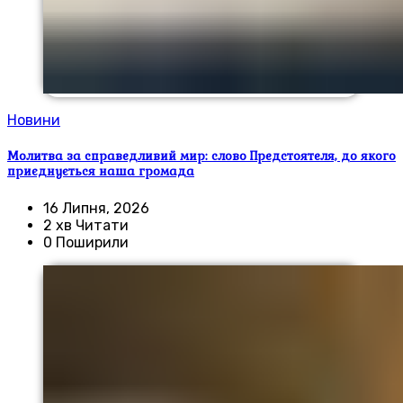
Новини
Молитва за справедливий мир: слово Предстоятеля, до якого
приєднується наша громада
16 Липня, 2026
2 хв Читати
0 Поширили