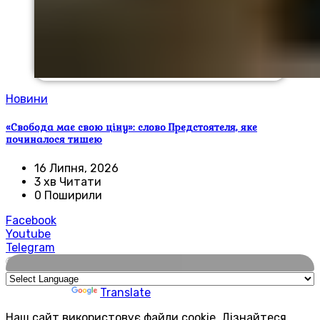
Новини
«Свобода має свою ціну»: слово Предстоятеля, яке
починалося тишею
16 Липня, 2026
3 хв Читати
0 Поширили
Facebook
Youtube
Telegram
🌍
Powered by
Translate
Наш сайт використовує файли cookie. Дізнайтеся