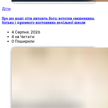
Діти
Про що наші діти питають Бога: нотатки священника,
батька і духовного наставника недільної школи
4 Серпня, 2026
4 хв Читати
0 Поширили