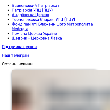
Вселенський Патріархат
Патріархія УПЦ (ПЦУ)
Андріївська Церква
Тернопільська Єпархія УПЦ (ПЦУ)
Фонд пам’яті Блаженнішого Митрополита
Мефодія
Помісна Церква України
Щедрик – Церковна Лавка
Підтримка церкви
Наш телеграм
Останні новини