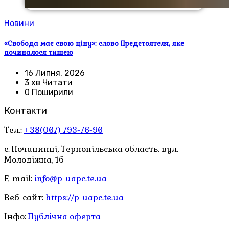
Новини
«Свобода має свою ціну»: слово Предстоятеля, яке
починалося тишею
16 Липня, 2026
3 хв Читати
0 Поширили
Контакти
Тел.:
+38(067) 793-76-96
с. Почапинці, Тернопільська область. вул.
Молодіжна, 1б
E-mail:
info@p-uapc.te.ua
Веб-сайт:
https://p-uapc.te.ua
Інфо:
Публічна оферта