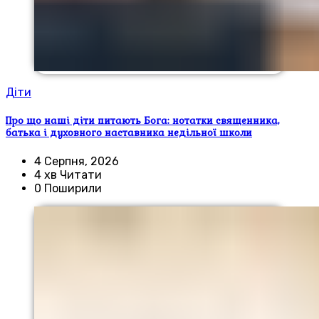
Діти
Про що наші діти питають Бога: нотатки священника,
батька і духовного наставника недільної школи
4 Серпня, 2026
4 хв Читати
0 Поширили