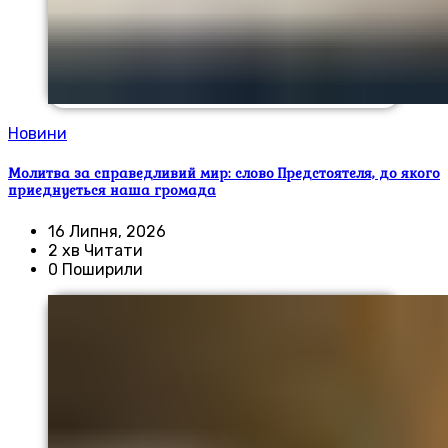
Новини
Молитва за справедливий мир: слово Предстоятеля, до якого
приєднується наша громада
16 Липня, 2026
2 хв Читати
0 Поширили