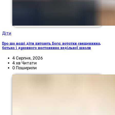
Діти
Про що наші діти питають Бога: нотатки священника,
батька і духовного наставника недільної школи
4 Серпня, 2026
4 хв Читати
0 Поширили