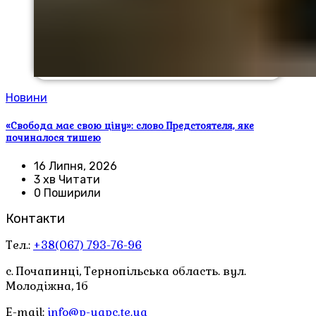
Новини
«Свобода має свою ціну»: слово Предстоятеля, яке
починалося тишею
16 Липня, 2026
3 хв Читати
0 Поширили
Контакти
Тел.:
+38(067) 793-76-96
с. Почапинці, Тернопільська область. вул.
Молодіжна, 1б
E-mail:
info@p-uapc.te.ua