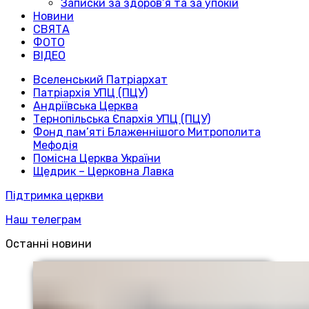
Записки за здоров’я та за упокій
Новини
СВЯТА
ФОТО
ВІДЕО
Вселенський Патріархат
Патріархія УПЦ (ПЦУ)
Андріївська Церква
Тернопільська Єпархія УПЦ (ПЦУ)
Фонд пам’яті Блаженнішого Митрополита
Мефодія
Помісна Церква України
Щедрик – Церковна Лавка
Підтримка церкви
Наш телеграм
Останні новини