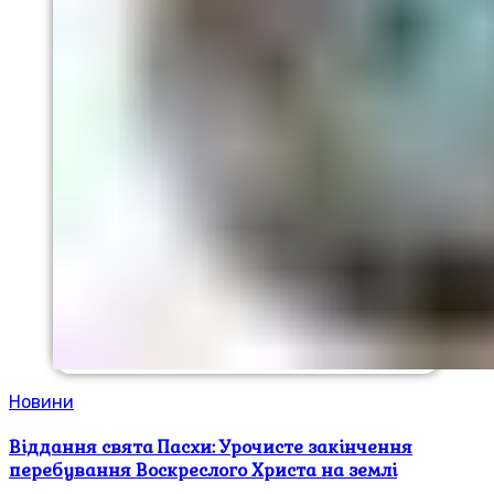
Новини
Віддання свята Пасхи: Урочисте закінчення
перебування Воскреслого Христа на землі