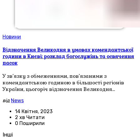
Новини
Відзначення Великодня в умовах комендантської
години в Києві: розклад богослужінь та освячення
пасок
У зв’язку з обмеженнями, пов’язаними з
комендантською годиною в більшості регіонів
України, цьогоріч відзначення Великодня…
від
News
14 Квітня, 2023
2 хв Читати
0 Поширили
Інші