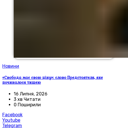
Новини
«Свобода має свою ціну»: слово Предстоятеля, яке
починалося тишею
16 Липня, 2026
3 хв Читати
0 Поширили
Facebook
Youtube
Telegram