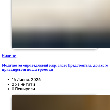
Новини
Молитва за справедливий мир: слово Предстоятеля, до якого
приєднується наша громада
16 Липня, 2026
2 хв Читати
0 Поширили