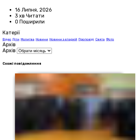
16 Липня, 2026
3 хв Читати
0 Поширили
Катерії
Відео
Діти
Молитва
Новини
Новини з єпархій
Проповіді
Свята
Фото
Архів
Архів
Схожі повідомлення