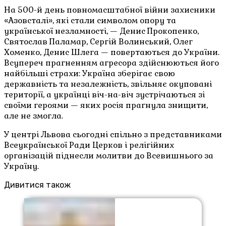
На 500-й день повномасштабної війни захисники
«Азовсталі», які стали символом опору та
української незламності, — Денис Прокопенко,
Святослав Паламар, Сергій Волинський, Олег
Хоменко, Денис Шлега — повертаються до України.
Всупереч прагненням агресора здійснюються його
найбільші страхи: Україна зберігає свою
державність та незалежність, звільняє окуповані
території, а українці віч-на-віч зустрічаються зі
своїми героями — яких росія прагнула знищити,
але не змогла.
У центрі Львова сьогодні спільно з представниками
Всеукраїнської Ради Церков і релігійних
організацій піднесли молитви до Всевишнього за
Україну.
Дивитися також