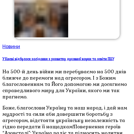
Новини
У Києві відбулося засідання з розвитку духовної науки та освіти ПЦУ
На 500-й день війни ми перебуваємо на 500 днів
ближче до перемоги над агресором. І з Божим
благословенням та Його допомогою ми досягнемо
справедливого миру для України, якого ми так
прагнемо.
Боже, благослови Україну та наш народ, і дай нам
мудрості та сили аби довершити боротьбу з
агресором, відстояти українську незалежність та
гідно передати її нащадкам!Повернення героїв
“Азовсталі”: Україна радіє та підносить молитви