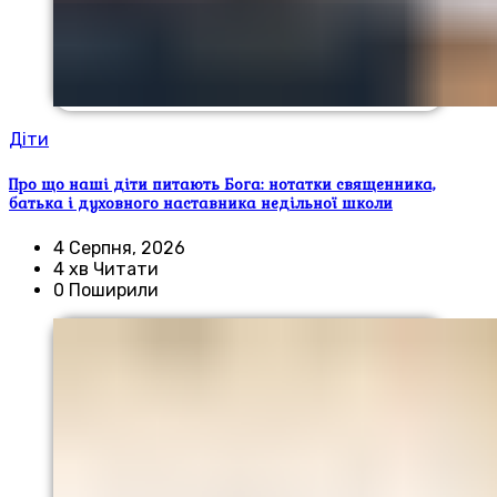
Діти
Про що наші діти питають Бога: нотатки священника,
батька і духовного наставника недільної школи
4 Серпня, 2026
4 хв Читати
0 Поширили