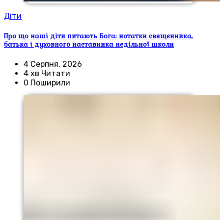
Діти
Про що наші діти питають Бога: нотатки священника,
батька і духовного наставника недільної школи
4 Серпня, 2026
4 хв Читати
0 Поширили