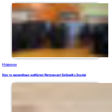
Новини
Віра та європейське майбутнє: Митрополит Епіфаній у Берліні