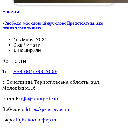
Новини
«Свобода має свою ціну»: слово Предстоятеля, яке
починалося тишею
16 Липня, 2026
3 хв Читати
0 Поширили
Контакти
Тел.:
+38(067) 793-76-96
с. Почапинці, Тернопільська область. вул.
Молодіжна, 1б
E-mail:
info@p-uapc.te.ua
Веб-сайт:
https://p-uapc.te.ua
Інфо:
Публічна оферта