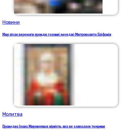
Новини
Мир після перемоги правди: головні меседжі Митрополита Епіфанія
Молитва
Праведна Іоана Мироносиця: вірність, яка не злякалася темряви