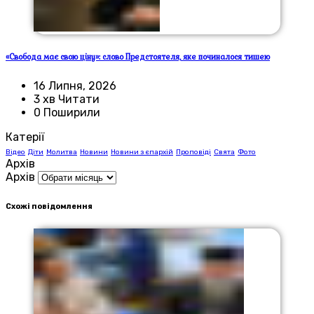
«Свобода має свою ціну»: слово Предстоятеля, яке починалося тишею
16 Липня, 2026
3 хв Читати
0 Поширили
Катерії
Відео
Діти
Молитва
Новини
Новини з єпархій
Проповіді
Свята
Фото
Архів
Архів
Схожі повідомлення