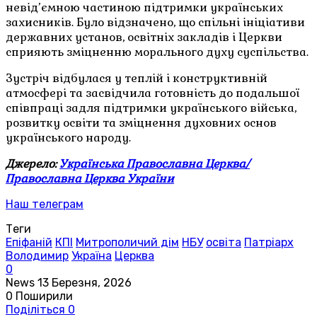
невід’ємною частиною підтримки українських
захисників. Було відзначено, що спільні ініціативи
державних установ, освітніх закладів і Церкви
сприяють зміцненню морального духу суспільства.
Зустріч відбулася у теплій і конструктивній
атмосфері та засвідчила готовність до подальшої
співпраці задля підтримки українського війська,
розвитку освіти та зміцнення духовних основ
українського народу.
Джерело:
Українська Православна Церква/
Православна Церква України
Наш телеграм
Теги
Епіфаній
КПІ
Митрополичий дім
НБУ
освіта
Патріарх
Володимир
Україна
Церква
0
News
13 Березня, 2026
0
Поширили
Поділіться
0