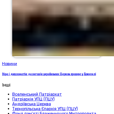
Новини
Віра і дипломатія: делегація українських Церков працює у Брюсселі
Інші
Вселенський Патріархат
Патріархія УПЦ (ПЦУ)
Андріївська Церква
Тернопільська Єпархія УПЦ (ПЦУ)
Фонд пам’яті Блаженнішого Митрополита