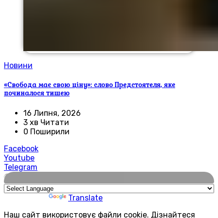
Новини
«Свобода має свою ціну»: слово Предстоятеля, яке
починалося тишею
16 Липня, 2026
3 хв Читати
0 Поширили
Facebook
Youtube
Telegram
🌍
Powered by
Translate
Наш сайт використовує файли cookie. Дізнайтеся