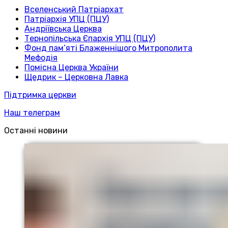
Вселенський Патріархат
Патріархія УПЦ (ПЦУ)
Андріївська Церква
Тернопільська Єпархія УПЦ (ПЦУ)
Фонд пам’яті Блаженнішого Митрополита
Мефодія
Помісна Церква України
Щедрик – Церковна Лавка
Підтримка церкви
Наш телеграм
Останні новини