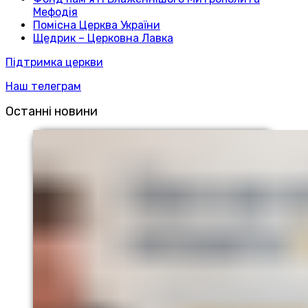
Мефодія
Помісна Церква України
Щедрик – Церковна Лавка
Підтримка церкви
Наш телеграм
Останні новини