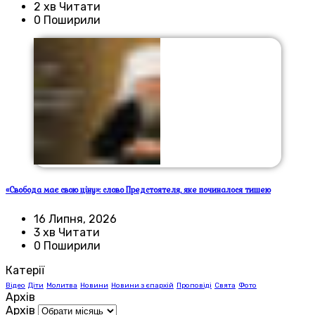
2 хв Читати
0 Поширили
«Свобода має свою ціну»: слово Предстоятеля, яке починалося тишею
16 Липня, 2026
3 хв Читати
0 Поширили
Катерії
Відео
Діти
Молитва
Новини
Новини з єпархій
Проповіді
Свята
Фото
Архів
Архів