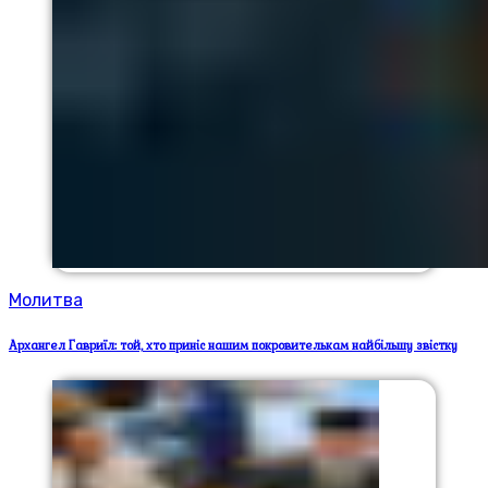
Молитва
Архангел Гавриїл: той, хто приніс нашим покровителькам найбільшу звістку