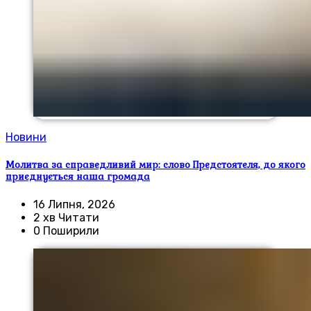
Новини
Молитва за справедливий мир: слово Предстоятеля, до якого
приєднується наша громада
16 Липня, 2026
2 хв Читати
0 Поширили