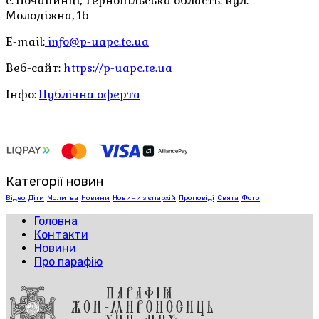
с. Почапинці, Тернопільська область. вул.
Молодіжна, 1б
E-mail:
info@p-uapc.te.ua
Веб-сайт:
https://p-uapc.te.ua
Інфо:
Публічна оферта
Категорії новин
Відео
Діти
Молитва
Новини
Новини з єпархій
Проповіді
Свята
Фото
Головна
Контакти
Новини
Про парафію