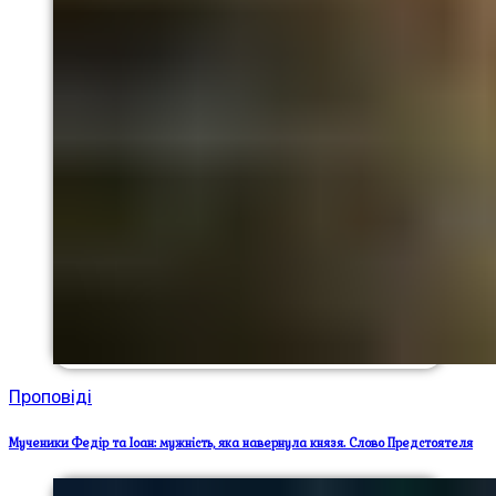
Проповіді
Мученики Федір та Іоан: мужність, яка навернула князя. Слово Предстоятеля