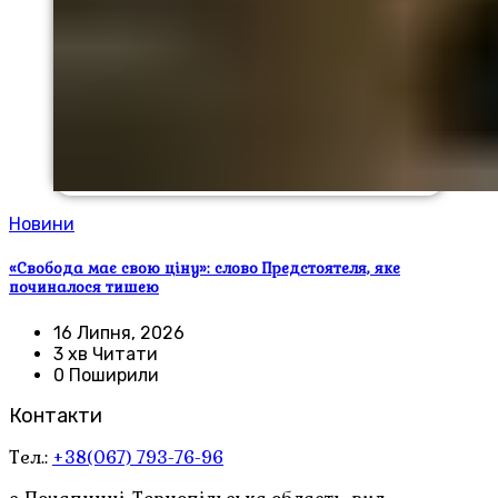
Новини
«Свобода має свою ціну»: слово Предстоятеля, яке
починалося тишею
16 Липня, 2026
3 хв Читати
0 Поширили
Контакти
Тел.:
+38(067) 793-76-96