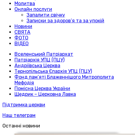
Молитва
Онлайн послуги
Запалити свічку
Записки за здоров’я та за упокій
Новини
СВЯТА
ФОТО
ВІДЕО
Вселенський Патріархат
Патріархія УПЦ (ПЦУ)
Андріївська Церква
Тернопільська Єпархія УПЦ (ПЦУ)
Фонд пам’яті Блаженнішого Митрополита
Мефодія
Помісна Церква України
Щедрик – Церковна Лавка
Підтримка церкви
Наш телеграм
Останні новини