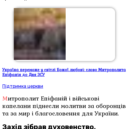
Україна переможе у світлі Божої любові: слово Митрополита
Епіфанія до Дня ЗСУ
Підтримка церкви
Митрополит Епіфаній і військові
капелани піднесли молитви за оборонців
та за мир і благословення для України.
Захід зібрав духовенство,