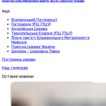
Праведна Іоана Мироносиця: вірність, яка не злякалася темряви
Інші
Вселенський Патріархат
Патріархія УПЦ (ПЦУ)
Андріївська Церква
Тернопільська Єпархія УПЦ (ПЦУ)
Фонд пам’яті Блаженнішого Митрополита
Мефодія
Помісна Церква України
Щедрик – Церковна Лавка
Підтримка церкви
Наш телеграм
Останні новини