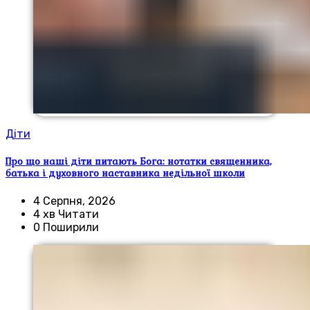
Діти
Про що наші діти питають Бога: нотатки священника,
батька і духовного наставника недільної школи
4 Серпня, 2026
4 хв Читати
0 Поширили