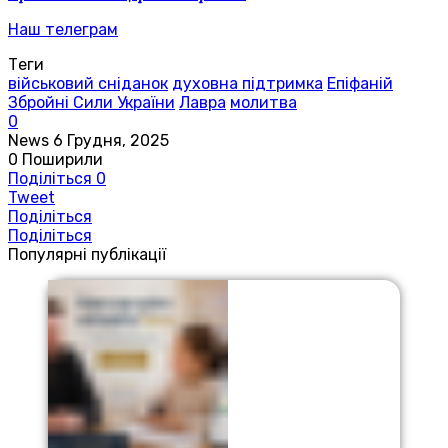
Наш телеграм
Теги
військовий сніданок
духовна підтримка
Епіфаній
Збройні Сили України
Лавра
молитва
0
News
6 Грудня, 2025
0
Поширили
Поділіться
0
Tweet
Поділіться
Поділіться
Популярні публікації