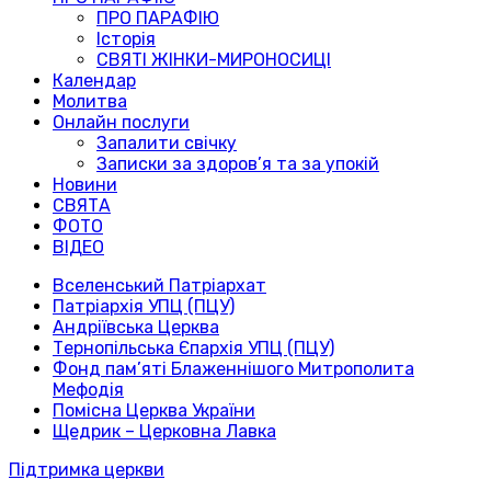
ПРО ПАРАФІЮ
Історія
СВЯТІ ЖІНКИ-МИРОНОСИЦІ
Календар
Молитва
Онлайн послуги
Запалити свічку
Записки за здоров’я та за упокій
Новини
СВЯТА
ФОТО
ВІДЕО
Вселенський Патріархат
Патріархія УПЦ (ПЦУ)
Андріївська Церква
Тернопільська Єпархія УПЦ (ПЦУ)
Фонд пам’яті Блаженнішого Митрополита
Мефодія
Помісна Церква України
Щедрик – Церковна Лавка
Підтримка церкви