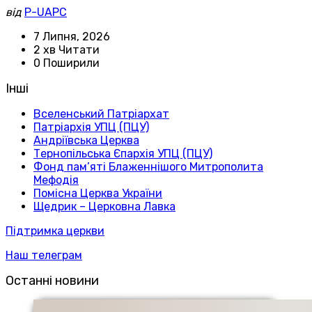
від
P-UAPC
7 Липня, 2026
2 хв Читати
0 Поширили
Інші
Вселенський Патріархат
Патріархія УПЦ (ПЦУ)
Андріївська Церква
Тернопільська Єпархія УПЦ (ПЦУ)
Фонд пам’яті Блаженнішого Митрополита
Мефодія
Помісна Церква України
Щедрик – Церковна Лавка
Підтримка церкви
Наш телеграм
Останні новини