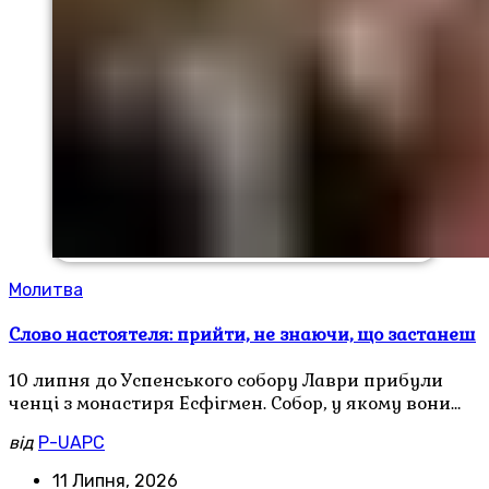
Молитва
Слово настоятеля: прийти, не знаючи, що застанеш
10 липня до Успенського собору Лаври прибули
ченці з монастиря Есфігмен. Собор, у якому вони…
від
P-UAPC
11 Липня, 2026