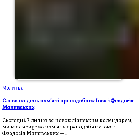
Молитва
Слово на день пам’яті преподобних Іова і Феодосія
Манявських
Сьогодні, 7 липня за новоюліанським календарем,
ми вшановуємо пам’ять преподобних Іова і
Феодосія Манявських —…