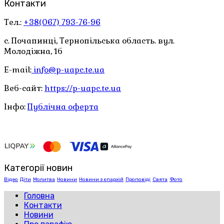
Контакти
Тел.:
+38(067) 793-76-96
с. Почапинці, Тернопільська область. вул.
Молодіжна, 1б
E-mail:
info@p-uapc.te.ua
Веб-сайт:
https://p-uapc.te.ua
Інфо:
Публічна оферта
Категорії новин
Відео
Діти
Молитва
Новини
Новини з єпархій
Проповіді
Свята
Фото
Головна
Контакти
Новини