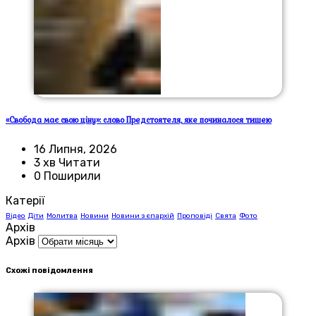
«Свобода має свою ціну»: слово Предстоятеля, яке починалося тишею
16 Липня, 2026
3 хв Читати
0 Поширили
Катерії
Відео
Діти
Молитва
Новини
Новини з єпархій
Проповіді
Свята
Фото
Архів
Архів
Схожі повідомлення