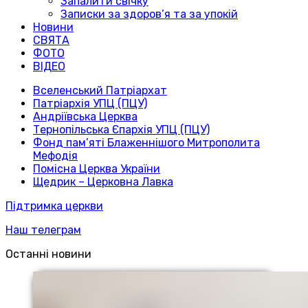
Запалити свічку
Записки за здоров’я та за упокій
Новини
СВЯТА
ФОТО
ВІДЕО
Вселенський Патріархат
Патріархія УПЦ (ПЦУ)
Андріївська Церква
Тернопільська Єпархія УПЦ (ПЦУ)
Фонд пам’яті Блаженнішого Митрополита
Мефодія
Помісна Церква України
Щедрик – Церковна Лавка
Підтримка церкви
Наш телеграм
Останні новини