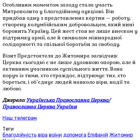
Особливим моментом заходу стала участь
Митрополита у благодійному аукціоні. Він
придбав одну з представлених картин — роботу,
створену колумбійським добровольцем, який нині
боронить Україну. Цей жест став не лише внеском у
підтримку армії, але й символом міжнародної
солідарності та спільної боротьби за свободу.
Візит Предстоятеля до Житомира засвідчив:
Церква сьогодні є не лише духовною опорою, але й
активним учасником суспільного життя. Вона
поруч із тими, хто страждає, підтримує тих, хто
бореться, і об’єднує людей навколо віри, надії та
любові.
Джерело:
Українська Православна Церква/
Православна Церква України
Наш телеграм
Теги
благодійність
віра
воїни
допомога
Епіфаній
Житомир