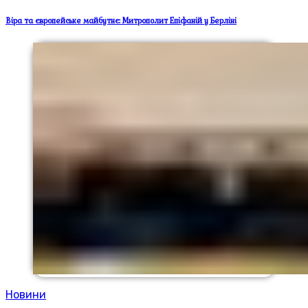
Віра та європейське майбутнє: Митрополит Епіфаній у Берліні
Новини