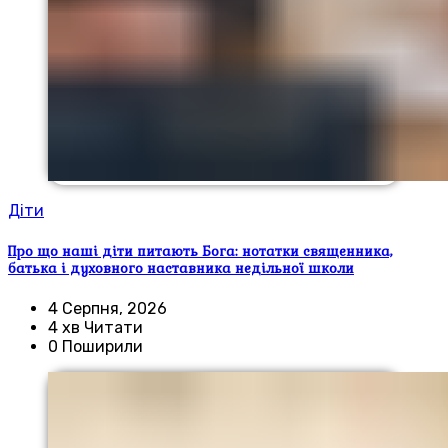
Діти
Про що наші діти питають Бога: нотатки священника,
батька і духовного наставника недільної школи
4 Серпня, 2026
4 хв Читати
0 Поширили