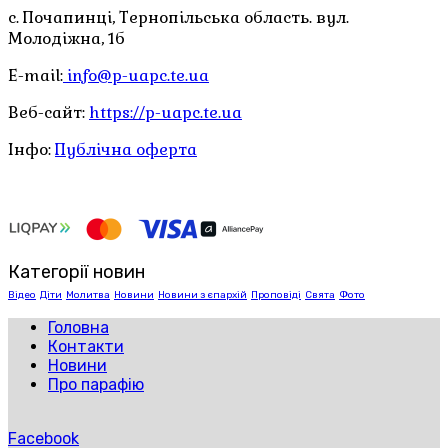
с. Почапинці, Тернопільська область. вул.
Молодіжна, 1б
E-mail:
info@p-uapc.te.ua
Веб-сайт:
https://p-uapc.te.ua
Інфо:
Публічна оферта
Категорії новин
Відео
Діти
Молитва
Новини
Новини з єпархій
Проповіді
Свята
Фото
Головна
Контакти
Новини
Про парафію
Facebook