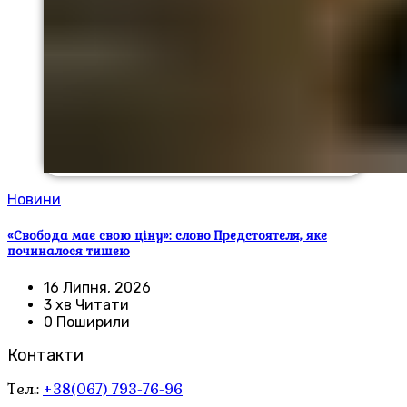
Новини
«Свобода має свою ціну»: слово Предстоятеля, яке
починалося тишею
16 Липня, 2026
3 хв Читати
0 Поширили
Контакти
Тел.:
+38(067) 793-76-96