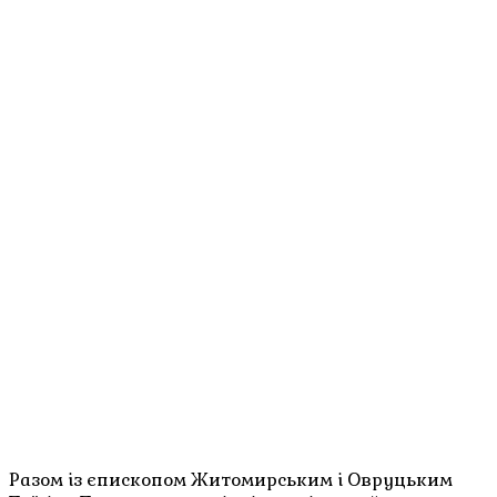
Разом із єпископом Житомирським і Овруцьким