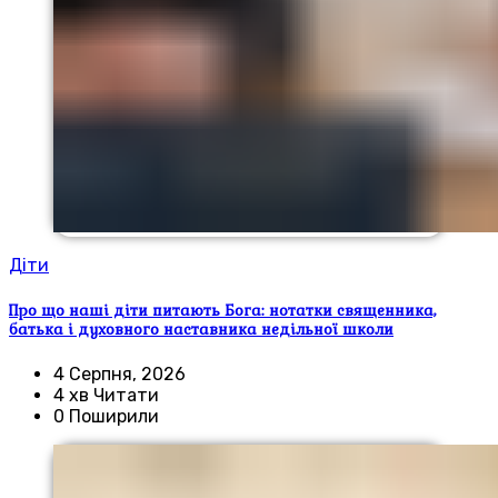
Діти
Про що наші діти питають Бога: нотатки священника,
батька і духовного наставника недільної школи
4 Серпня, 2026
4 хв Читати
0 Поширили