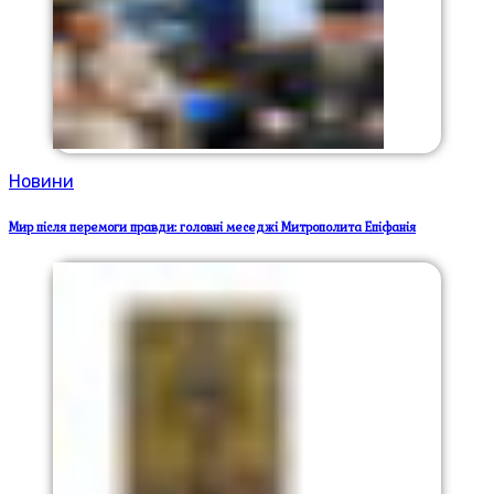
Новини
Мир після перемоги правди: головні меседжі Митрополита Епіфанія