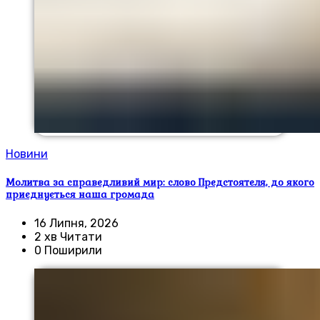
Новини
Молитва за справедливий мир: слово Предстоятеля, до якого
приєднується наша громада
16 Липня, 2026
2 хв Читати
0 Поширили