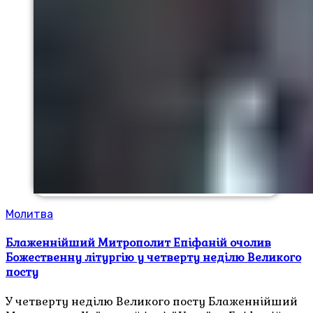
Молитва
Блаженнійший Митрополит Епіфаній очолив
Божественну літургію у четверту неділю Великого
посту
У четверту неділю Великого посту Блаженнійший