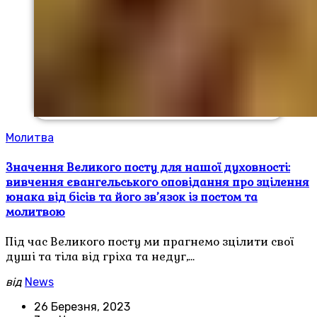
Молитва
Значення Великого посту для нашої духовності:
вивчення євангельського оповідання про зцілення
юнака від бісів та його зв’язок із постом та
молитвою
Під час Великого посту ми прагнемо зцілити свої
душі та тіла від гріха та недуг,…
від
News
26 Березня, 2023