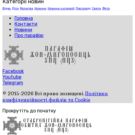
Категорії новин
Відео
Діти
Молитва
Новини
Новини з єпархій
Проповіді
Свята
Фото
Головна
Контакти
Новини
Про парафію
Facebook
Youtube
Telegram
© 2015-2026 Всі права захищені.
Політика
конфіденційності файлів та Cookie
Прокрутіть до початку