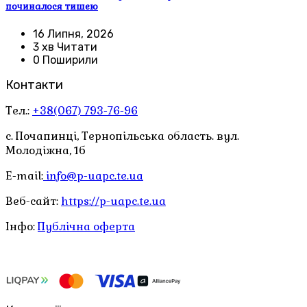
починалося тишею
16 Липня, 2026
3 хв Читати
0 Поширили
Контакти
Тел.:
+38(067) 793-76-96
с. Почапинці, Тернопільська область. вул.
Молодіжна, 1б
E-mail:
info@p-uapc.te.ua
Веб-сайт:
https://p-uapc.te.ua
Інфо:
Публічна оферта