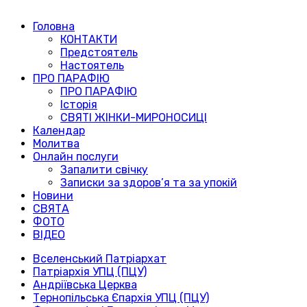
Головна
КОНТАКТИ
Предстоятель
Настоятель
ПРО ПАРАФІЮ
ПРО ПАРАФІЮ
Історія
СВЯТІ ЖІНКИ-МИРОНОСИЦІ
Календар
Молитва
Онлайн послуги
Запалити свічку
Записки за здоров’я та за упокій
Новини
СВЯТА
ФОТО
ВІДЕО
Вселенський Патріархат
Патріархія УПЦ (ПЦУ)
Андріївська Церква
Тернопільська Єпархія УПЦ (ПЦУ)