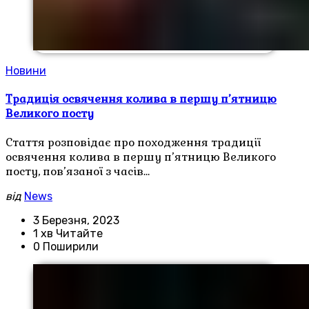
Новини
Традиція освячення колива в першу п’ятницю
Великого посту
Стаття розповідає про походження традиції
освячення колива в першу п’ятницю Великого
посту, пов’язаної з часів…
від
News
3 Березня, 2023
1 хв Читайте
0 Поширили