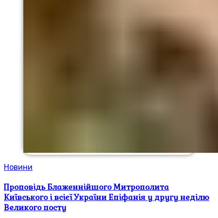
Новини
Проповідь Блаженнійшого Митрополита
Київського і всієї України Епіфанія у другу неділю
Великого посту