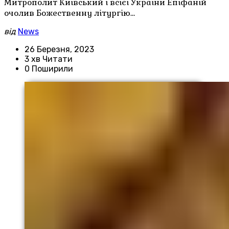
Митрополит Київський і всієї України Епіфаній
очолив Божественну літургію…
від
News
26 Березня, 2023
3 хв Читати
0 Поширили