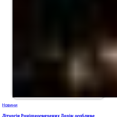
Новини
Літургія Ранішеосвячених Дарів: особливе