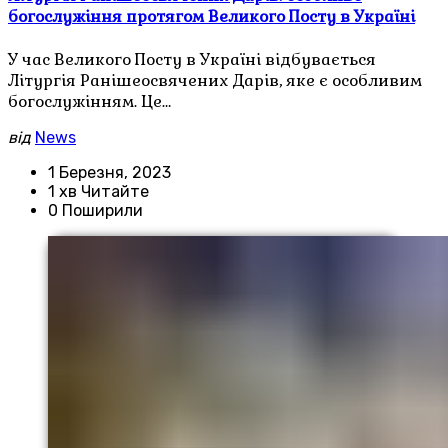
богослужіння протягом Великого Посту в Україні
У час Великого Посту в Україні відбувається
Літургія Ранішеосвячених Дарів, яке є особливим
богослужінням. Це…
від
News
1 Березня, 2023
1 хв Читайте
0 Поширили