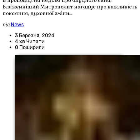
В проповіді на неділю про блудного сина,
Блаженніший Митрополит нагадує про важливість
покаяння, духовної зміни…
від
News
3 Березня, 2024
4 хв Читати
0 Поширили