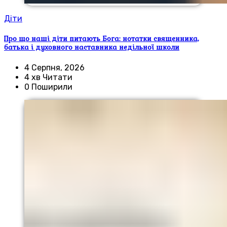
Діти
Про що наші діти питають Бога: нотатки священника,
батька і духовного наставника недільної школи
4 Серпня, 2026
4 хв Читати
0 Поширили