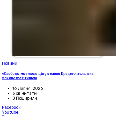
Новини
«Свобода має свою ціну»: слово Предстоятеля, яке
починалося тишею
16 Липня, 2026
3 хв Читати
0 Поширили
Facebook
Youtube