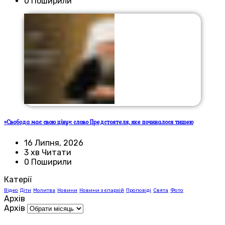
0 Поширили
«Свобода має свою ціну»: слово Предстоятеля, яке починалося тишею
16 Липня, 2026
3 хв Читати
0 Поширили
Катерії
Відео
Діти
Молитва
Новини
Новини з єпархій
Проповіді
Свята
Фото
Архів
Архів