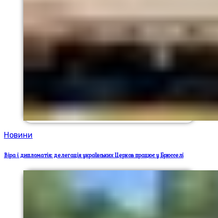
Новини
Віра і дипломатія: делегація українських Церков працює у Брюсселі