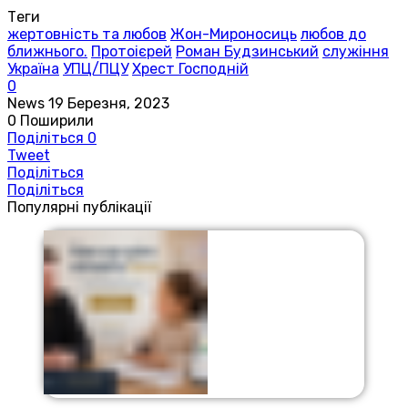
Теги
жертовність та любов
Жон-Мироносиць
любов до
ближнього.
Протоієрей
Роман Будзинський
служіння
Україна
УПЦ/ПЦУ
Хрест Господній
0
News
19 Березня, 2023
0
Поширили
Поділіться
0
Tweet
Поділіться
Поділіться
Популярні публікації