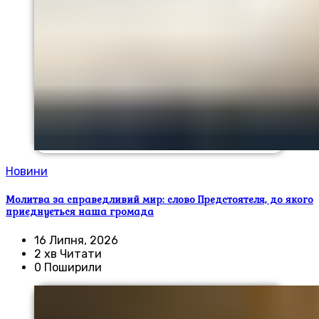
Новини
Молитва за справедливий мир: слово Предстоятеля, до якого
приєднується наша громада
16 Липня, 2026
2 хв Читати
0 Поширили