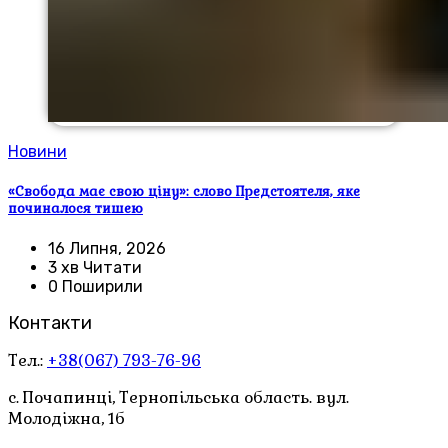
Новини
«Свобода має свою ціну»: слово Предстоятеля, яке
починалося тишею
16 Липня, 2026
3 хв Читати
0 Поширили
Контакти
Тел.:
+38(067) 793-76-96
с. Почапинці, Тернопільська область. вул.
Молодіжна, 1б