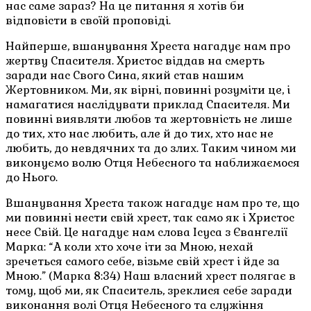
нас саме зараз? На це питання я хотів би
відповісти в своїй проповіді.
Найперше, вшанування Хреста нагадує нам про
жертву Спасителя. Христос віддав на смерть
заради нас Свого Сина, який став нашим
Жертовником. Ми, як вірні, повинні розуміти це, і
намагатися наслідувати приклад Спасителя. Ми
повинні виявляти любов та жертовність не лише
до тих, хто нас любить, але й до тих, хто нас не
любить, до невдячних та до злих. Таким чином ми
виконуємо волю Отця Небесного та наближаємося
до Нього.
Вшанування Хреста також нагадує нам про те, що
ми повинні нести свій хрест, так само як і Христос
несе Свій. Це нагадує нам слова Ісуса з Євангелії
Марка: “А коли хто хоче іти за Мною, нехай
зречеться самого себе, візьме свій хрест і йде за
Мною.” (Марка 8:34) Наш власний хрест полягає в
тому, щоб ми, як Спаситель, зреклися себе заради
виконання волі Отця Небесного та служіння