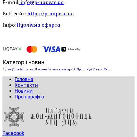
E-mail:
info@p-uapc.te.ua
Веб-сайт:
https://p-uapc.te.ua
Інфо:
Публічна оферта
Категорії новин
Відео
Діти
Молитва
Новини
Новини з єпархій
Проповіді
Свята
Фото
Головна
Контакти
Новини
Про парафію
Facebook