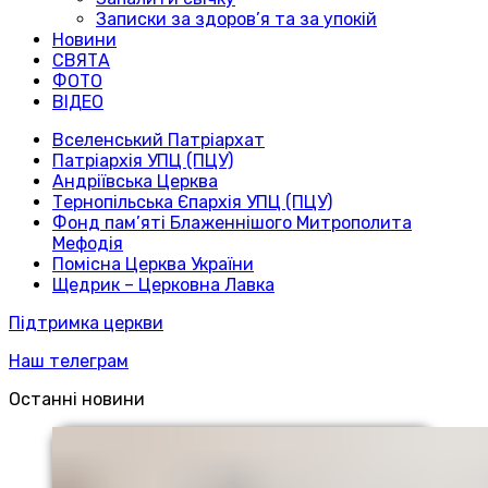
Записки за здоров’я та за упокій
Новини
СВЯТА
ФОТО
ВІДЕО
Вселенський Патріархат
Патріархія УПЦ (ПЦУ)
Андріївська Церква
Тернопільська Єпархія УПЦ (ПЦУ)
Фонд пам’яті Блаженнішого Митрополита
Мефодія
Помісна Церква України
Щедрик – Церковна Лавка
Підтримка церкви
Наш телеграм
Останні новини