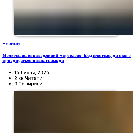
Новини
Молитва за справедливий мир: слово Предстоятеля, до якого
приєднується наша громада
16 Липня, 2026
2 хв Читати
0 Поширили