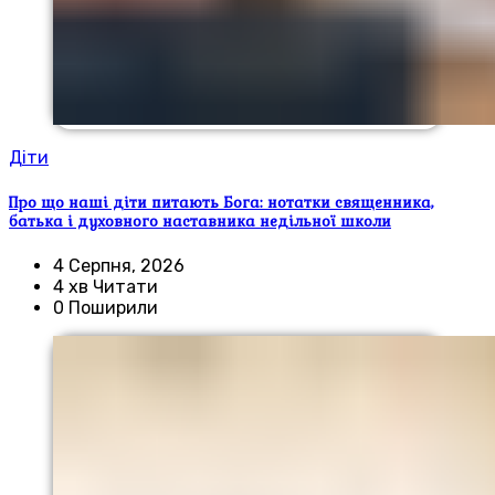
Діти
Про що наші діти питають Бога: нотатки священника,
батька і духовного наставника недільної школи
4 Серпня, 2026
4 хв Читати
0 Поширили