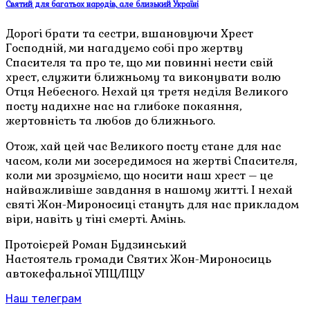
Святий для багатьох народів, але близький Україні
Дорогі брати та сестри, вшановуючи Хрест
Господній, ми нагадуємо собі про жертву
Спасителя та про те, що ми повинні нести свій
хрест, служити ближньому та виконувати волю
Отця Небесного. Нехай ця третя неділя Великого
посту надихне нас на глибоке покаяння,
жертовність та любов до ближнього.
Отож, хай цей час Великого посту стане для нас
часом, коли ми зосередимося на жертві Спасителя,
коли ми зрозуміємо, що носити наш хрест – це
найважливіше завдання в нашому житті. І нехай
святі Жон-Мироносиці стануть для нас прикладом
віри, навіть у тіні смерті. Амінь.
Протоієрей Роман Будзинський
Настоятель громади Святих Жон-Мироносиць
автокефальної УПЦ/ПЦУ
Наш телеграм