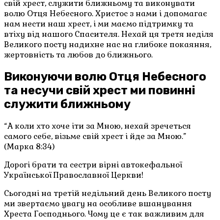
свій хрест, служити ближньому та виконувати
волю Отця Небесного. Христос з нами і допомагає
нам нести наш хрест, і ми маємо підтримку та
втіху від нашого Спасителя. Нехай ця третя неділя
Великого посту надихне нас на глибоке покаяння,
жертовність та любов до ближнього.
Виконуючи волю Отця Небесного
та несучи свій хрест ми повинні
служити ближньому
“А коли хто хоче іти за Мною, нехай зречеться
самого себе, візьме свій хрест і йде за Мною.”
(Марка 8:34)
Дорогі брати та сестри вірні автокефальної
Української Православної Церкви!
Сьогодні на третій недільний день Великого посту
ми звертаємо увагу на особливе вшанування
Хреста Господнього. Чому це є так важливим для